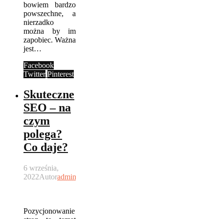
bowiem bardzo
powszechne, a
nierzadko
można by im
zapobiec. Ważna
jest…
Facebook
Twitter
Pinterest
Skuteczne
SEO – na
czym
polega?
Co daje?
6 września,
2022
Autor
admin
Pozycjonowanie