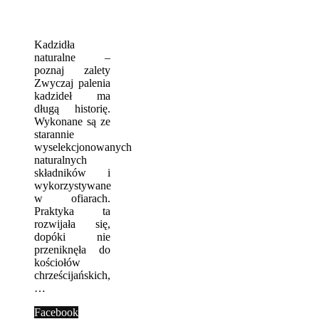
Kadzidła
naturalne –
poznaj zalety
Zwyczaj palenia
kadzideł ma
długą historię.
Wykonane są ze
starannie
wyselekcjonowanych
naturalnych
składników i
wykorzystywane
w ofiarach.
Praktyka ta
rozwijała się,
dopóki nie
przeniknęła do
kościołów
chrześcijańskich,
…
Facebook