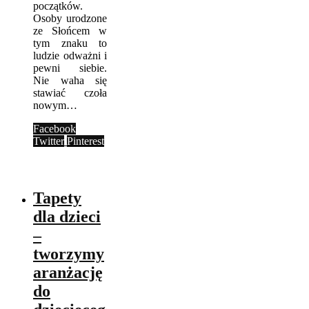
początków.
Osoby urodzone
ze Słońcem w
tym znaku to
ludzie odważni i
pewni siebie.
Nie waha się
stawiać czoła
nowym…
Facebook
Twitter
Pinterest
Tapety
dla dzieci
–
tworzymy
aranżację
do