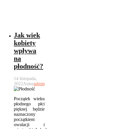
Jak wiek
kobiety
wpływa
na
płodność?
14 listopada,
2022
Autor
admin
Początek wieku
płodnego płci
pięknej będzie
naznaczony
początkiem
owulacji i