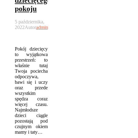
dziecięcego
pokoju
5 października,
2022
Autor
admin
Pokój dziecięcy
to wyjątkowa
przestrzeń: to
właśnie tutaj
Twoja pociecha
odpoczywa,
bawi się i uczy
oraz przede
wszystkim
spędza coraz
więcej czasu.
Najmłodsze
dzieci ciągle
pozostają pod
czujnym okiem
mamy i taty…