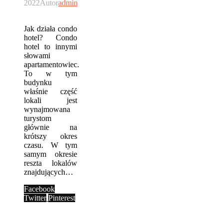
2022
Autor
admin
Jak działa condo
hotel? Condo
hotel to innymi
słowami
apartamentowiec.
To w tym
budynku
właśnie część
lokali jest
wynajmowana
turystom
głównie na
krótszy okres
czasu. W tym
samym okresie
reszta lokalów
znajdujących…
Facebook
Twitter
Pinterest