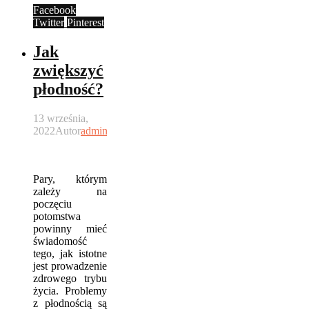
Facebook
Twitter
Pinterest
Jak
zwiększyć
płodność?
13 września,
2022
Autor
admin
Pary, którym
zależy na
poczęciu
potomstwa
powinny mieć
świadomość
tego, jak istotne
jest prowadzenie
zdrowego trybu
życia. Problemy
z płodnością są