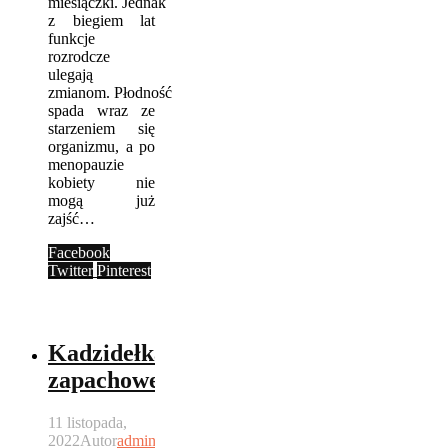
miesiączki. Jednak
z biegiem lat
funkcje
rozrodcze
ulegają
zmianom. Płodność
spada wraz ze
starzeniem się
organizmu, a po
menopauzie
kobiety nie
mogą już
zajść…
Facebook
Twitter
Pinterest
Kadzidełka
zapachowe
11 listopada,
2022
Autor
admin