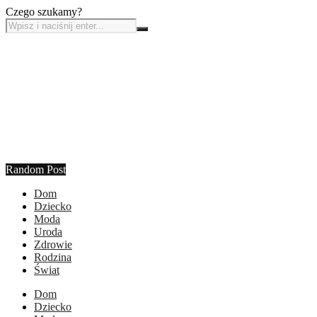
Czego szukamy?
Random Post
Dom
Dziecko
Moda
Uroda
Zdrowie
Rodzina
Świat
Dom
Dziecko