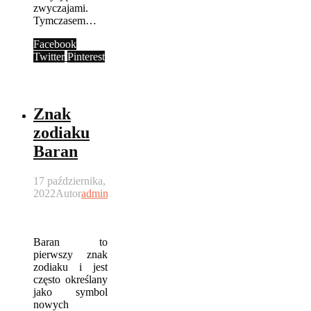
zwyczajami.
Tymczasem…
Facebook
Twitter
Pinterest
Znak
zodiaku
Baran
17 października,
2022
Autor
admin
Baran to
pierwszy znak
zodiaku i jest
często określany
jako symbol
nowych