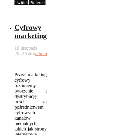
Twitter
Pinterest
Cyfrowy
marketing
10 listopada,
2022
Autor
admin
Przez marketing
cyfrowy
rozumiemy
tworzenie i
dystrybucję
treści za
pośrednictwem
cyfrowych
kanałów
medialnych,
takich jak strony
internetowe,