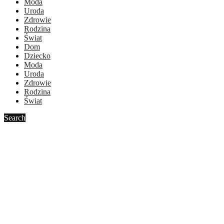
Moda
Uroda
Zdrowie
Rodzina
Świat
Dom
Dziecko
Moda
Uroda
Zdrowie
Rodzina
Świat
Search