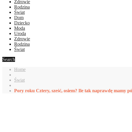
Zdrowie
Rodzina
Świat
Dom
Dziecko
Moda
Uroda
Zdrowie
Rodzina
Świat
Search
Home
Świat
Pory roku Cztery, sześć, osiem? Ile tak naprawdę mamy pó