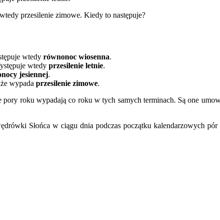
 wtedy przesilenie zimowe. Kiedy to następuje?
astępuje wtedy
równonoc wiosenna
.
Występuje wtedy
przesilenie letnie
.
nocy jesiennej
.
akże wypada
przesilenie zimowe
.
 pory roku wypadają co roku w tych samych terminach. Są one umowne
ędrówki Słońca w ciągu dnia podczas początku kalendarzowych pór r