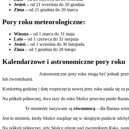
Jesień –
od 21 września do 20 grudnia
Zima –
od 21 grudnia do 20 marca
Pory roku meteorologiczne:
Wiosna –
od 1 marca do 31 maja
Lato –
od 1 czerwca do 31 sierpnia
Jesień –
od 1 września do 30 listopada
Zima –
od 1 grudnia do 28 lutego
Kalendarzowe i astronomiczne pory roku
Astronomiczne pory roku mogą być jednak przesu
lub zwrotnikami.
Konkretną godzinę i datę rozpoczęcia nowej pory roku ustala się za 
Na półkuli północnej, dwa razy do roku Słońce przecina punkt Baran
Te momenty nazywane są
równonocą
– dla Barana wios
Jest to moment, kiedy Słońce znajduje się w skrajnym punkcie odchy
Na półkuli północnej, gdy Słońce góruje nad zwrotnikiem Raka, następ