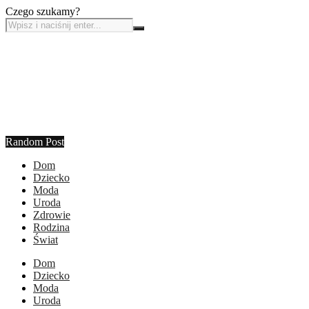
Czego szukamy?
Random Post
Dom
Dziecko
Moda
Uroda
Zdrowie
Rodzina
Świat
Dom
Dziecko
Moda
Uroda