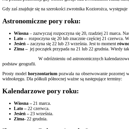
Gdy zaś znajduje się na szerokości zwrotnika Koziorożca, występuje
Astronomiczne pory roku:
Wiosna
– zazwyczaj rozpoczyna się 20, rzadziej 21 marca. N
Lato –
rozpoczyna się 20 lub znacznie częściej 21 czerwca. 
Jesień
–
zaczyna się 22 lub 23 września. Jest to moment
równo
Zima –
jej początek przypada na 21 lub 22 grudnia. Wtedy t
W odróżnieniu od astronomicznych kalendarzowe
podstaw geografii.
Prosty model
horyzontarium
pozwala na obserwowanie pozornej w
widnokręgu. Dla półkuli północnej ważne są następujące terminy:
Kalendarzowe pory roku:
Wiosna –
21 marca.
Lato –
22 czerwca.
Jesień –
23 września.
Zima-
22 grudnia.