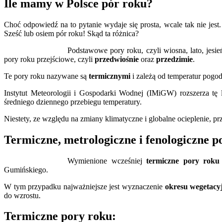
Ile mamy w Polsce pór roku?
Choć odpowiedź na to pytanie wydaje się prosta, wcale tak nie je
Sześć lub osiem pór roku! Skąd ta różnica?
Podstawowe pory roku, czyli wiosna, lato, jesie
pory roku przejściowe, czyli
przedwiośnie
oraz
przedzimie
.
Te pory roku nazywane są
termicznymi
i zależą od temperatur pog
Instytut Meteorologii i Gospodarki Wodnej (IMiGW) rozszerza tę 
średniego dziennego przebiegu temperatury.
Niestety, ze względu na zmiany klimatyczne i globalne ocieplenie, p
Termiczne, metrologiczne i fenologiczne 
Wymienione wcześniej
termiczne pory roku
Gumińskiego.
W tym przypadku najważniejsze jest wyznaczenie
okresu wegetacy
do wzrostu.
Termiczne pory roku: