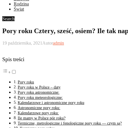
Rodzina
Świat
Search
Pory roku Cztery, sześć, osiem? Ile tak 
19 października, 2021
Autor
admin
Spis treści
Pory roku
Pory roku w Polsce – daty
Pory roku astronomiczne:
Pory roku meteorologiczne:
Kalendarzowe i astronomiczne pory roku
Astronomiczne pory roku:
Kalendarzowe pory roku:
Ile mamy w Polsce pór roku?
Termiczne, metrologiczne i fenologiczne pory roku — czym są?