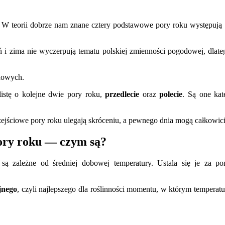
st. W teorii dobrze nam znane cztery podstawowe pory roku występuj
ń i zima nie wyczerpują tematu polskiej zmienności pogodowej, dlatego
odowych.
listę o kolejne dwie pory roku,
przedlecie
oraz
polecie
. Są one ka
rzejściowe pory roku ulegają skróceniu, a pewnego dnia mogą całkowic
pory roku — czym są?
są zależne od średniej dobowej temperatury. Ustala się je za po
jnego
, czyli najlepszego dla roślinności momentu, w którym temperat