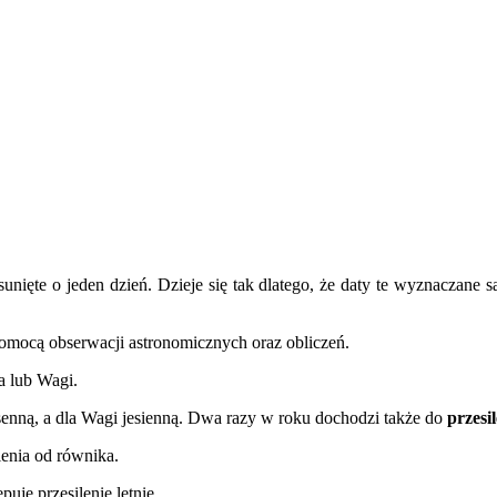
nięte o jeden dzień. Dzieje się tak dlatego, że daty te wyznaczane s
pomocą obserwacji astronomicznych oraz obliczeń.
a lub Wagi.
enną, a dla Wagi jesienną. Dwa razy w roku dochodzi także do
przesi
lenia od równika.
uje przesilenie letnie.