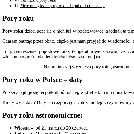
Termiczne pory roku:
Meteorologiczne pory roku dla półkuli północnej:
Pory roku
Pory roku
dzieci uczą się o nich już w podstawówce, a jednak ta tem
Czasem patrząc przez okno, ciężko jest nam przyjąć do wiadomości, ż
To przemieszanie pogodowe oraz temperaturowe sprawia, że cz
wielkanocnym śniadaniem trzeba odśnieżyć podjazd.
Natura inaczej wyznacza pory roku, astronomia 
Pory roku w Polsce – daty
Polska znajduje się na półkuli północnej, w strefie klimatu umiarko
Kiedy wypadają? Daty ich rozpoczęcia zależą od tego, czy mówimy 
Pory roku astronomiczne:
Wiosna
–
od 21 marca do 20 czerwca
Lato –
od 21 czerwca do 20 września