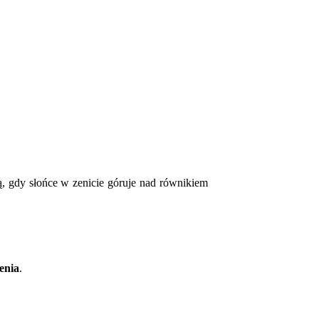
ą, gdy słońce w zenicie góruje nad równikiem
lenia
.