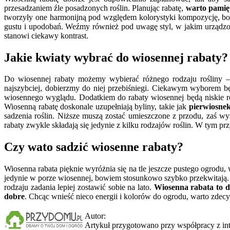
przesadzaniem źle posadzonych roślin. Planując rabatę,
warto pamię
tworzyły one harmonijną pod względem kolorystyki kompozycję, bo
gustu i upodobań. Weźmy również pod uwagę styl, w jakim urządzon
stanowi ciekawy kontrast.
Jakie kwiaty wybrać do wiosennej rabaty?
Do wiosennej rabaty możemy wybierać różnego rodzaju rośliny –
najszybciej, dobierzmy do niej przebiśniegi. Ciekawym wyborem bę
wiosennego wyglądu. Dodatkiem do rabaty wiosennej będą niskie rośli
Wiosenną rabatę doskonale uzupełniają byliny, takie jak
pierwiosnek,
sadzenia roślin. Niższe muszą zostać umieszczone z przodu, zaś wy
rabaty zwykle składają się jedynie z kilku rodzajów roślin. W tym p
Czy wato sadzić wiosenne rabaty?
Wiosenna rabata pięknie wyróżnia się na tle jeszcze pustego ogrodu,
jedynie w porze wiosennej, bowiem stosunkowo szybko przekwitają. Pr
rodzaju zadania lepiej zostawić sobie na lato.
Wiosenna rabata to do
dobre
. Chcąc wnieść nieco energii i kolorów do ogrodu, warto zdec
Autor:
Artykuł przygotowano przy współpracy z i