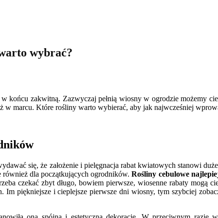
 warto wybrać?
e w końcu zakwitną. Zazwyczaj pełnią wiosny w ogrodzie możemy cies
ż w marcu. Które rośliny warto wybierać, aby jak najwcześniej wpro
odników
ydawać się, że założenie i pielęgnacja rabat kwiatowych stanowi duż
e również dla początkujących ogrodników.
Rośliny cebulowe najlepie
trzeba czekać zbyt długo, bowiem pierwsze, wiosenne rabaty mogą ci
. Im piękniejsze i cieplejsze pierwsze dni wiosny, tym szybciej zo
tanowiła ona spójną i estetyczną dekorację. W przeciwnym razie