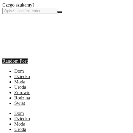
Czego szukamy?
Random Post
Dom
Dziecko
Moda
Uroda
Zdrowie
Rodzina
Świat
Dom
Dziecko
Moda
Uroda