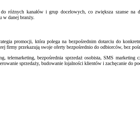
o różnych kanałów i grup docelowych, co zwiększa szanse na do
su w danej branży.
trategia promocji, która polega na bezpośrednim dotarciu do konkre
rej firmy przekazują swoje oferty bezpośrednio do odbiorców, bez poś
g, telemarketing, bezpośrednia sprzedaż osobista, SMS marketing cz
nerowanie sprzedaży, budowanie lojalności klientów i zachęcanie do 