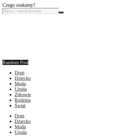
Czego szukamy?
Random Post
Dom
Dziecko
Moda
Uroda
Zdrowie
Rodzina
Świat
Dom
Dziecko
Moda
Uroda