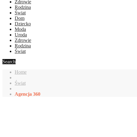
Zdrowie
Rodzina
Świat
Dom
Dziecko
Moda
Uroda
Zdrowie
Rodzina
Świat
Search
Home
Świat
Agencja 360