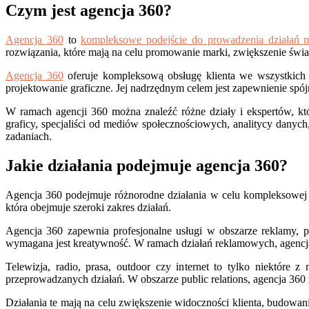
Czym jest agencja 360?
Agencja 360
to
kompleksowe podejście do prowadzenia działań 
rozwiązania, które mają na celu promowanie marki, zwiększenie świa
Agencja 360
oferuje kompleksową obsługę klienta we wszystkich obs
projektowanie graficzne. Jej nadrzędnym celem jest zapewnienie spó
W ramach agencji 360 można znaleźć różne działy i ekspertów, kt
graficy, specjaliści od mediów społecznościowych, analitycy danych,
zadaniach.
Jakie działania podejmuje agencja 360?
Agencja 360 podejmuje różnorodne działania w celu kompleksowej ob
która obejmuje szeroki zakres działań.
Agencja 360 zapewnia profesjonalne usługi w obszarze reklamy, pu
wymagana jest kreatywność. W ramach działań reklamowych, agencja
Telewizja, radio, prasa, outdoor czy internet to tylko niektóre 
przeprowadzanych działań. W obszarze public relations, agencja 36
Działania te mają na celu zwiększenie widoczności klienta, budowan