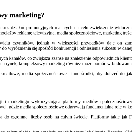
owy marketing?
akres działań promocyjnych mających na celu zwiększenie widoczno
ociażby reklamę telewizyjną, media społecznościowe, marketing treści
ielu czynników, jednak w większości przypadków daje on zamie
 wyróżnienia się spośród konkurencji i odniesienia sukcesu w danej
ych kanałów, co zwiększa szanse na znalezienie odpowiednich klient
gi na rynek, kompleksowy marketing również może pomóc w budowaniu
mailowe, media społecznościowe i inne środki, aby dotrzeć do jak 
 i marketingu wykorzystująca platformy mediów społecznościowyc
wej, gdzie media społecznościowe odgrywają fundamentalną rolę w komu
a do ogromnej liczby osób na całym świecie. Platformy takie jak F