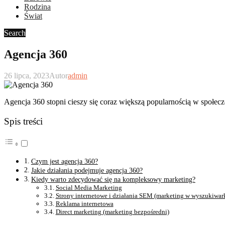
Rodzina
Świat
Search
Agencja 360
26 lipca, 2023
Autor
admin
Agencja 360 stopni cieszy się coraz większą popularnością w społecz
Spis treści
Czym jest agencja 360?
Jakie działania podejmuje agencja 360?
Kiedy warto zdecydować się na kompleksowy marketing?
Social Media Marketing
Strony internetowe i działania SEM (marketing w wyszukiwar
Reklama internetowa
Direct marketing (marketing bezpośredni)