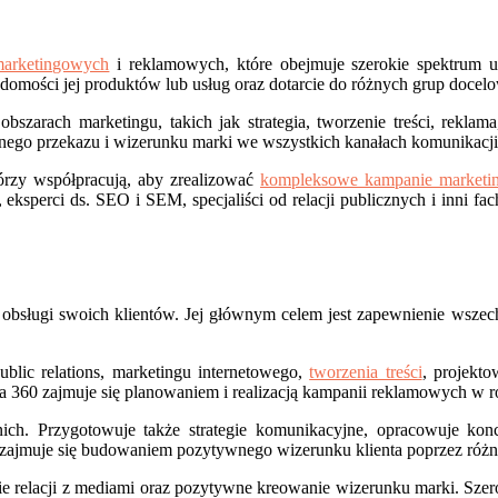
marketingowych
i reklamowych, które obejmuje szerokie spektrum u
domości jej produktów lub usług oraz dotarcie do różnych grup docel
zarach marketingu, takich jak strategia, tworzenie treści, reklama,
jnego przekazu i wizerunku marki we wszystkich kanałach komunikacji
órzy współpracują, aby zrealizować
kompleksowe kampanie marketi
 eksperci ds. SEO i SEM, specjaliści od relacji publicznych i inni fa
sługi swoich klientów. Jej głównym celem jest zapewnienie wszechst
blic relations, marketingu internetowego,
tworzenia treści
, projekto
 360 zajmuje się planowaniem i realizacją kampanii reklamowych w 
z nich. Przygotowuje także strategie komunikacyjne, opracowuje kon
0 zajmuje się budowaniem pozytywnego wizerunku klienta poprzez róż
ie relacji z mediami oraz pozytywne kreowanie wizerunku marki. Szer