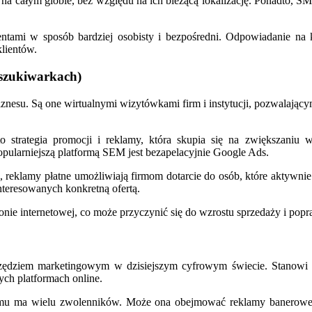
na całym globie, bez względu na ich bieżącą lokalizację. Ponadto, 
ntami w sposób bardziej osobisty i bezpośredni. Odpowiadanie na k
lientów.
yszukiwarkach)
znesu. Są one wirtualnymi wizytówkami firm i instytucji, pozwalający
trategia promocji i reklamy, która skupia się na zwiększaniu w
ularniejszą platformą SEM jest bezapelacyjnie Google Ads.
 reklamy płatne umożliwiają firmom dotarcie do osób, które aktywni
nteresowanych konkretną ofertą.
nie internetowej, co może przyczynić się do wzrostu sprzedaży i pop
rzędziem marketingowym w dzisiejszym cyfrowym świecie. Stanowi 
ych platformach online.
czemu ma wielu zwolenników. Może ona obejmować reklamy banerowe,