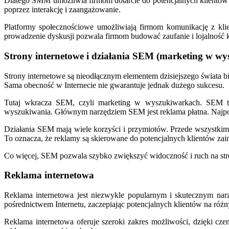
Dlatego SMM umożliwia firmom dotarcie do potencjalnych klientów 
poprzez interakcję i zaangażowanie.
Platformy społecznościowe umożliwiają firmom komunikację z klie
prowadzenie dyskusji pozwala firmom budować zaufanie i lojalność k
Strony internetowe i działania SEM (marketing w w
Strony internetowe są nieodłącznym elementem dzisiejszego świata bi
Sama obecność w Internecie nie gwarantuje jednak dużego sukcesu.
Tutaj wkracza SEM, czyli marketing w wyszukiwarkach. SEM to s
wyszukiwania. Głównym narzędziem SEM jest reklama płatna. Najpop
Działania SEM mają wiele korzyści i przymiotów. Przede wszystkim,
To oznacza, że reklamy są skierowane do potencjalnych klientów zai
Co więcej, SEM pozwala szybko zwiększyć widoczność i ruch na stro
Reklama internetowa
Reklama internetowa jest niezwykle popularnym i skutecznym na
pośrednictwem Internetu, zaczepiając potencjalnych klientów na różn
Reklama internetowa oferuje szeroki zakres możliwości, dzięki 