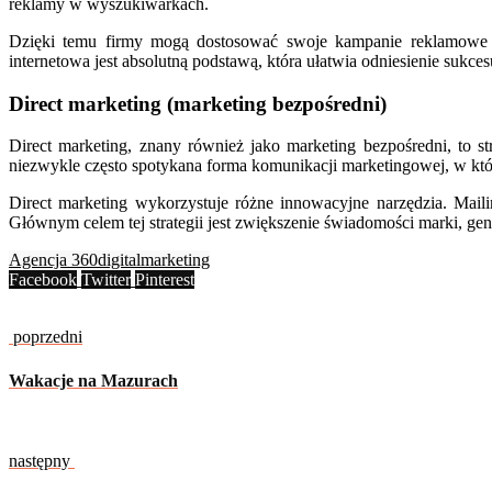
reklamy w wyszukiwarkach.
Dzięki temu firmy mogą dostosować swoje kampanie reklamowe d
internetowa jest absolutną podstawą, która ułatwia odniesienie sukce
Direct marketing (marketing bezpośredni)
Direct marketing, znany również jako marketing bezpośredni, to s
niezwykle często spotykana forma komunikacji marketingowej, w któ
Direct marketing wykorzystuje różne innowacyjne narzędzia. Mailin
Głównym celem tej strategii jest zwiększenie świadomości marki, ge
Agencja 360
digital
marketing
Facebook
Twitter
Pinterest
poprzedni
Wakacje na Mazurach
następny