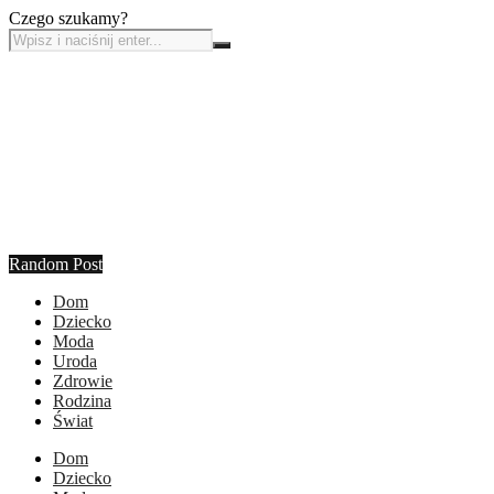
Czego szukamy?
Random Post
Dom
Dziecko
Moda
Uroda
Zdrowie
Rodzina
Świat
Dom
Dziecko