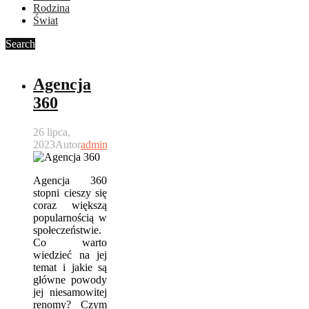
Rodzina
Świat
Search
Agencja
360
26 lipca,
2023
Autor
admin
Agencja 360
stopni cieszy się
coraz większą
popularnością w
społeczeństwie.
Co warto
wiedzieć na jej
temat i jakie są
główne powody
jej niesamowitej
renomy? Czym