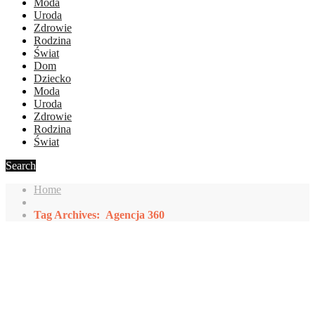
Moda
Uroda
Zdrowie
Rodzina
Świat
Dom
Dziecko
Moda
Uroda
Zdrowie
Rodzina
Świat
Search
Home
Tag Archives: Agencja 360