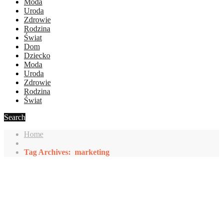
Moda
Uroda
Zdrowie
Rodzina
Świat
Dom
Dziecko
Moda
Uroda
Zdrowie
Rodzina
Świat
Search
Home
Tag Archives: marketing