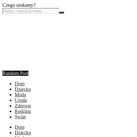
Czego szukamy?
Random Post
Dom
Dziecko
Moda
Uroda
Zdrowie
Rodzina
Świat
Dom
Dziecko