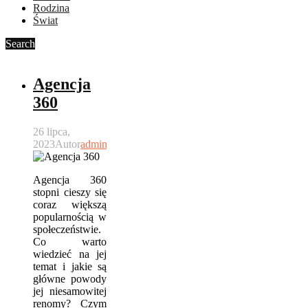
Rodzina
Świat
Search
Agencja
360
26 lipca,
2023
Autor
admin
Agencja 360
stopni cieszy się
coraz większą
popularnością w
społeczeństwie.
Co warto
wiedzieć na jej
temat i jakie są
główne powody
jej niesamowitej
renomy? Czym