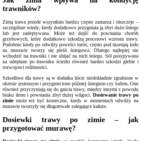
trawników?
Zimą trawa przede wszystkim bardzo często zamarza i niszczeje –
szczególnie wtedy, kiedy dodatkowo przygniata ją zbyt dużo śniegu
lub jest zadeptywana. Może też dojść do powstania chorób
grzybowych, które dodatkowo szkodzą procesowi wzrostu trawy.
Podobnie kiedy po odwilży powróci mróz, często pod skorupą lodu
na murawie tworzy się pleśń śniegowa. Dlatego najlepiej nie
wchodzić na trawniki i nie ubijać na nich śniegu. Sól posypywana
na udeptane po trawniku ścieżki również bardzo szkodzi glebie i
rozwojowi roślinności.
Szkodliwe dla trawy są w dodatku liście niedokładnie zgrabione w
okresie jesiennym i przygniecione później śniegiem czy lodem. One
również przyczyniają się do gnicia trawy, między innymi z powodu
braku tlenu i powstania zbyt dużej wilgoci.
Dosiewanie trawy po
zimie
może też być konieczne, kiedy w momentach odwilży na
murawie tworzyły się długotrwale zalegające kałuże.
Dosiewki trawy po zimie – jak
przygotować murawę?