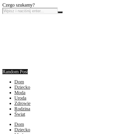
Czego szukamy?
Random Post
Dom
Dziecko
Moda
Uroda
Zdrowie
Rodzina
Świat
Dom
Dziecko