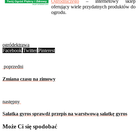
Ogrodniczego
– internetowy sklep
oferujący wiele przydatnych produktów do
ogrodu.
ogródek
trawa
Facebook
Twitter
Pinterest
poprzedni
Zmiana czasu na zimowy
następny
Sałatka gyros sprawdź przepis na warstwową sałatkę gyros
Może Ci się spodobać