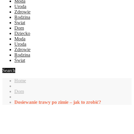
Moda
Uroda
Zdrowie
Rodzina
Świat
Dom
Dziecko
Moda
Uroda
Zdrowie
Rodzina
Świat
Search
Home
Dom
Dosiewanie trawy po zimie – jak to zrobić?