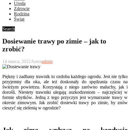
Uroda
Zdrowie
Rodzina
Świat
Search
Dosiewanie trawy po zimie – jak to
zrobić?
14 marca, 2022
Autor
admin
Piękny i zadbany trawnik to ozdoba każdego ogrodu. Jest nie tylko
przyjemny dla oka, ale też doskonały do spędzania czasu na
świeżym powietrzu. Korzystają z niego zarówno maluchy, jak i
dorośli. Niestety trawniki ulegają uszkodzeniom – najczęściej w
formie ubytków. Jedną z tego przyczyn jest wymarzanie trawy w
okresie zimowym. Jak zrobić dosiewki trawy po zimie, by znów
cieszyć się zielenią w ogrodzie?
Jak zima wpływa na kondycję