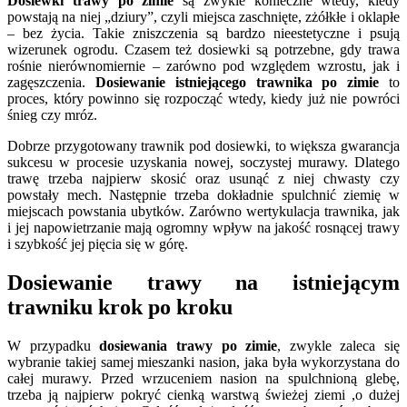
Dosiewki trawy po zimie
są zwykle konieczne wtedy, kiedy
powstają na niej „dziury”, czyli miejsca zaschnięte, zżółkłe i oklapłe
– bez życia. Takie zniszczenia są bardzo nieestetyczne i psują
wizerunek ogrodu. Czasem też dosiewki są potrzebne, gdy trawa
rośnie nierównomiernie – zarówno pod względem wzrostu, jak i
zagęszczenia.
Dosiewanie istniejącego trawnika po zimie
to
proces, który powinno się rozpocząć wtedy, kiedy już nie powróci
śnieg czy mróz.
Dobrze przygotowany trawnik pod dosiewki, to większa gwarancja
sukcesu w procesie uzyskania nowej, soczystej murawy. Dlatego
trawę trzeba najpierw skosić oraz usunąć z niej chwasty czy
powstały mech. Następnie trzeba dokładnie spulchnić ziemię w
miejscach powstania ubytków. Zarówno wertykulacja trawnika, jak
i jej napowietrzanie mają ogromny wpływ na jakość rosnącej trawy
i szybkość jej pięcia się w górę.
Dosiewanie trawy na istniejącym
trawniku krok po kroku
W przypadku
dosiewania trawy po zimie
, zwykle zaleca się
wybranie takiej samej mieszanki nasion, jaka była wykorzystana do
całej murawy. Przed wrzuceniem nasion na spulchnioną glebę,
trzeba ją najpierw pokryć cienką warstwą świeżej ziemi ,o dużej