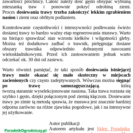
zawartości próchnicy. Całość należy dość gęsto obsypać wybraną
mieszanką traw i ponownie pokryć odrobiną ziemi.
Proces
dosiewania trawy
trzeba zakończyć lekkim zgrabieniem
nasion
i ziemi oraz obfitym podlaniem.
Kontrolowanie częstotliwości i intensywności podlewania świeżo
dosianej trawy to bardzo ważny etap regenerowania murawy. Warto
na bieżąco sprawdzać stan wzrostu kiełków i wilgotności gleby.
Można też dodatkowo zadbać o trawnik, pielęgnując dosiane
obszary trawnika odpowiednio dobranymi nawozami
wieloskładnikowymi. Przed ich zastosowaniem jednak warto
odczekać ok. 30 dni od zasiewu.
Warto również pamiętać, że taki sposób
dosiewania istniejącej
trawy
może okazać się mało skuteczny w miejscach
zacienionych
czy często zadeptywanych. Wówczas można
sięgnąć
po trawę samozagęszczającą
. którą
tworzą starannie wyselekcjonowane nasiona. Taka trawa rozrasta się
szybko i gęsto, dzięki połączonym pod ziemią kłączom. Dosiewanie
trawy po zimie tą metodą sprawia, że murawa jest znacznie bardziej
odporna zarówno na różne zjawiska pogodowe, jak i na intensywne
jej użytkowanie.
Autor publikacji
Autorem artykułu jest
Sklep Poradnika