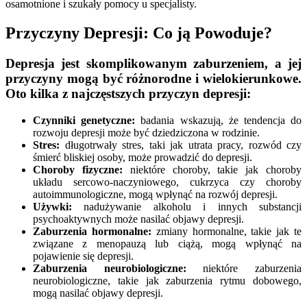
osamotnione i szukały pomocy u specjalisty.
Przyczyny Depresji: Co ją Powoduje?
Depresja jest skomplikowanym zaburzeniem, a jej
przyczyny mogą być różnorodne i wielokierunkowe.
Oto kilka z najczęstszych przyczyn depresji:
Czynniki genetyczne:
badania wskazują, że tendencja do
rozwoju depresji może być dziedziczona w rodzinie.
Stres:
długotrwały stres, taki jak utrata pracy, rozwód czy
śmierć bliskiej osoby, może prowadzić do depresji.
Choroby fizyczne:
niektóre choroby, takie jak choroby
układu sercowo-naczyniowego, cukrzyca czy choroby
autoimmunologiczne, mogą wpłynąć na rozwój depresji.
Używki:
nadużywanie alkoholu i innych substancji
psychoaktywnych może nasilać objawy depresji.
Zaburzenia hormonalne:
zmiany hormonalne, takie jak te
związane z menopauzą lub ciążą, mogą wpłynąć na
pojawienie się depresji.
Zaburzenia neurobiologiczne:
niektóre zaburzenia
neurobiologiczne, takie jak zaburzenia rytmu dobowego,
mogą nasilać objawy depresji.