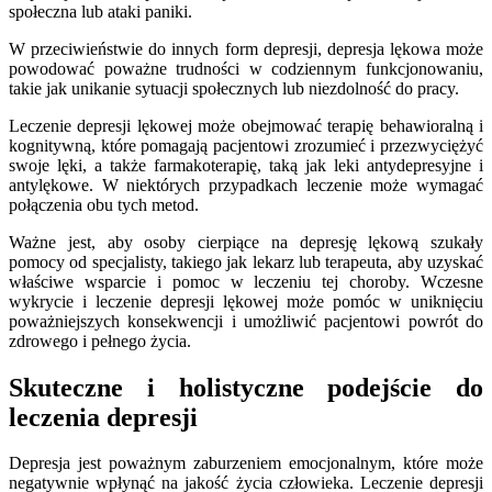
społeczna lub ataki paniki.
W przeciwieństwie do innych form depresji, depresja lękowa może
powodować poważne trudności w codziennym funkcjonowaniu,
takie jak unikanie sytuacji społecznych lub niezdolność do pracy.
Leczenie depresji lękowej może obejmować terapię behawioralną i
kognitywną, które pomagają pacjentowi zrozumieć i przezwyciężyć
swoje lęki, a także farmakoterapię, taką jak leki antydepresyjne i
antylękowe. W niektórych przypadkach leczenie może wymagać
połączenia obu tych metod.
Ważne jest, aby osoby cierpiące na depresję lękową szukały
pomocy od specjalisty, takiego jak lekarz lub terapeuta, aby uzyskać
właściwe wsparcie i pomoc w leczeniu tej choroby. Wczesne
wykrycie i leczenie depresji lękowej może pomóc w uniknięciu
poważniejszych konsekwencji i umożliwić pacjentowi powrót do
zdrowego i pełnego życia.
Skuteczne i holistyczne podejście do
leczenia depresji
Depresja jest poważnym zaburzeniem emocjonalnym, które może
negatywnie wpłynąć na jakość życia człowieka. Leczenie depresji