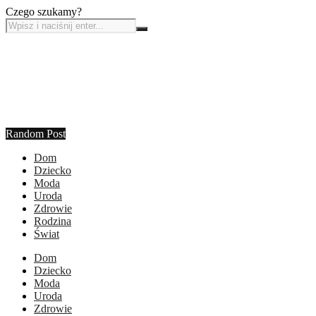
Czego szukamy?
Random Post
Dom
Dziecko
Moda
Uroda
Zdrowie
Rodzina
Świat
Dom
Dziecko
Moda
Uroda
Zdrowie