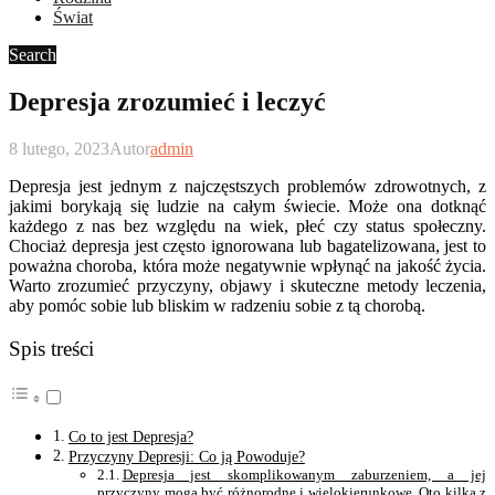
Świat
Search
Depresja zrozumieć i leczyć
8 lutego, 2023
Autor
admin
Depresja jest jednym z najczęstszych problemów zdrowotnych, z
jakimi borykają się ludzie na całym świecie. Może ona dotknąć
każdego z nas bez względu na wiek, płeć czy status społeczny.
Chociaż depresja jest często ignorowana lub bagatelizowana, jest to
poważna choroba, która może negatywnie wpłynąć na jakość życia.
Warto zrozumieć przyczyny, objawy i skuteczne metody leczenia,
aby pomóc sobie lub bliskim w radzeniu sobie z tą chorobą.
Spis treści
Co to jest Depresja?
Przyczyny Depresji: Co ją Powoduje?
Depresja jest skomplikowanym zaburzeniem, a jej
przyczyny mogą być różnorodne i wielokierunkowe. Oto kilka z