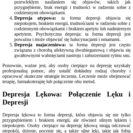
przewlekłym nasilaniem się objawów, takich jak
przygnębienie, brak energii i trudności w radzeniu sobie z
codziennymi obowiązkami.
Depresja atypowa:
ta forma depresji objawia się
niepokojem, brakiem energii, trudnościami w radzeniu sobie z
codziennymi obowiązkami i brakiem apetytu lub nadmiernym
apetytem. Psychotyczna depresja: ta forma depresji jest
poważna i może objawiać się halucynacjami i omamami.
Depresja majaczeniowa:
ta forma depresji jest często
związana z chorobą afektywną dwubiegunową i objawia się
gwałtownymi wahnięciami nastroju i zaburzeniami rytmu snu.
Ponownie, ważne jest, aby osoby cierpiące na depresję uzyskały
profesjonalną pomoc, aby ustalić dokładny rodzaj choroby i
opracować skuteczne strategie leczenia. Leczenie może obejmować
terapię, farmakoterapię lub połączenie obu metod.
Depresja Lękowa: Połączenie Lęku i
Depresji
Depresja lękowa to forma depresji, która objawia się nie tylko
przygnębieniem i brakiem energii, ale również silnym lękiem i
niepokojem. Osoby cierpiące na depresję lękową mogą odczuwać
niepokój, drżenie, pocenie się, a także silne lęki, takie jak fobia