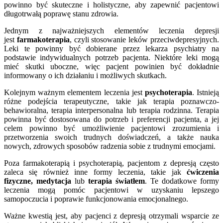
powinno być skuteczne i holistyczne, aby zapewnić pacjentowi
długotrwałą poprawę stanu zdrowia.
Jednym z najważniejszych elementów leczenia depresji
jest
farmakoterapia
, czyli stosowanie leków przeciwdepresyjnych.
Leki te powinny być dobierane przez lekarza psychiatry na
podstawie indywidualnych potrzeb pacjenta. Niektóre leki mogą
mieć skutki uboczne, więc pacjent powinien być dokładnie
informowany o ich działaniu i możliwych skutkach.
Kolejnym ważnym elementem leczenia jest
psychoterapia
. Istnieją
różne podejścia terapeutyczne, takie jak terapia poznawczo-
behawioralna, terapia interpersonalna lub terapia rodzinna. Terapia
powinna być dostosowana do potrzeb i preferencji pacjenta, a jej
celem powinno być umożliwienie pacjentowi zrozumienia i
przetworzenia swoich trudnych doświadczeń, a także nauka
nowych, zdrowych sposobów radzenia sobie z trudnymi emocjami.
Poza farmakoterapią i psychoterapią, pacjentom z depresją często
zaleca się również inne formy leczenia, takie jak
ćwiczenia
fizyczne, medytacja
lub
terapia światłem
. Te dodatkowe formy
leczenia mogą pomóc pacjentowi w uzyskaniu lepszego
samopoczucia i poprawie funkcjonowania emocjonalnego.
Ważne kwestią jest, aby pacjenci z depresją otrzymali wsparcie ze