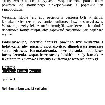
strony swoich bliskich i przyjaciół. Wsparcie może pomóc im w
powrocie do normalnego funkcjonowania i poprawie ich
samopoczucia.
Wreszcie, istotne jest, aby pacjenci z depresją byli w stałym
kontakcie z lekarzem i regularnie monitorowali swoje stan zdrowia.
W razie potrzeby lekarz może zmodyfikować leczenie lub dodać
dodatkowe formy terapii, aby zapewnić pacjentowi jak najlepsze
wyniki.
Podsumowując, leczenie depresji powinno być skuteczne i
holistyczne, aby pacjent mógł uzyskać długotrwałą poprawę
stanu zdrowia. Farmakoterapia, psychoterapia, dodatkowe
formy leczenia, wsparcie ze strony bliskich i stały kontakt z
lekarzem to kluczowe elementy skutecznego leczenia depresji.
Depresja
Facebook
Twitter
Pinterest
poprzedni
Sekshoroskop znaki zodiaku