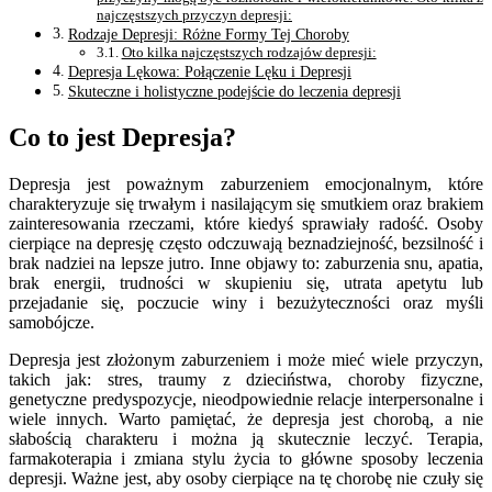
najczęstszych przyczyn depresji:
Rodzaje Depresji: Różne Formy Tej Choroby
Oto kilka najczęstszych rodzajów depresji:
Depresja Lękowa: Połączenie Lęku i Depresji
Skuteczne i holistyczne podejście do leczenia depresji
Co to jest Depresja?
Depresja jest poważnym zaburzeniem emocjonalnym, które
charakteryzuje się trwałym i nasilającym się smutkiem oraz brakiem
zainteresowania rzeczami, które kiedyś sprawiały radość. Osoby
cierpiące na depresję często odczuwają beznadziejność, bezsilność i
brak nadziei na lepsze jutro. Inne objawy to: zaburzenia snu, apatia,
brak energii, trudności w skupieniu się, utrata apetytu lub
przejadanie się, poczucie winy i bezużyteczności oraz myśli
samobójcze.
Depresja jest złożonym zaburzeniem i może mieć wiele przyczyn,
takich jak: stres, traumy z dzieciństwa, choroby fizyczne,
genetyczne predyspozycje, nieodpowiednie relacje interpersonalne i
wiele innych. Warto pamiętać, że depresja jest chorobą, a nie
słabością charakteru i można ją skutecznie leczyć. Terapia,
farmakoterapia i zmiana stylu życia to główne sposoby leczenia
depresji. Ważne jest, aby osoby cierpiące na tę chorobę nie czuły się