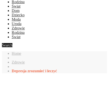
Rodzina
Świat
Dom
Dziecko
Moda
Uroda
Zdrowie
Rodzina
Świat
Search
Home
Zdrowie
Depresja zrozumieć i leczyć