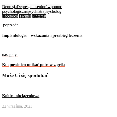
Depresja
Depresja u seniorów
pomoc
psychologiczna
psychiatra
psycholog
Facebook
Twitter
Pinterest
poprzedni
Implantologia – wskazania i przebieg leczenia
następny
Kto powinien unikać potraw z grila
Może Ci się spodobać
Kołdra obciążeniowa
22 września, 2023