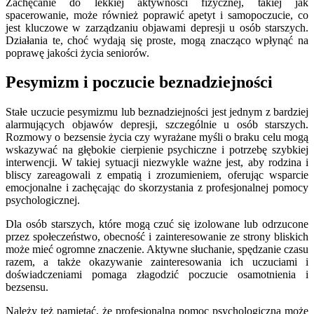
Zachęcanie do lekkiej aktywności fizycznej, takiej jak
spacerowanie, może również poprawić apetyt i samopoczucie, co
jest kluczowe w zarządzaniu objawami depresji u osób starszych.
Działania te, choć wydają się proste, mogą znacząco wpłynąć na
poprawę jakości życia seniorów.
Pesymizm i poczucie beznadziejności
Stałe uczucie pesymizmu lub beznadziejności jest jednym z bardziej
alarmujących objawów depresji, szczególnie u osób starszych.
Rozmowy o bezsensie życia czy wyrażane myśli o braku celu mogą
wskazywać na głębokie cierpienie psychiczne i potrzebę szybkiej
interwencji. W takiej sytuacji niezwykle ważne jest, aby rodzina i
bliscy zareagowali z empatią i zrozumieniem, oferując wsparcie
emocjonalne i zachęcając do skorzystania z profesjonalnej pomocy
psychologicznej.
Dla osób starszych, które mogą czuć się izolowane lub odrzucone
przez społeczeństwo, obecność i zainteresowanie ze strony bliskich
może mieć ogromne znaczenie. Aktywne słuchanie, spędzanie czasu
razem, a także okazywanie zainteresowania ich uczuciami i
doświadczeniami pomaga złagodzić poczucie osamotnienia i
bezsensu.
Należy też pamiętać, że profesjonalna pomoc psychologiczna może