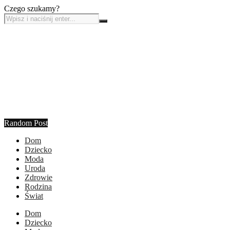
Czego szukamy?
Random Post
Dom
Dziecko
Moda
Uroda
Zdrowie
Rodzina
Świat
Dom
Dziecko