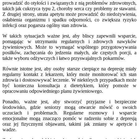
prowadzić do otyłości i związanych z nią problemów zdrowotnych,
takich jak cukrzyca typu 2, choroby serca czy problemy ze stawami.
Z drugiej strony, utrata apetytu może prowadzić do niedożywienia,
osłabienia organizmu i spadku odporności, co zwiększa ryzyko
infekcji oraz pogarsza ogólny stan zdrowia.
W takich sytuacjach ważne jest, aby bliscy zapewnili wsparcie,
pomagając w utrzymaniu regularnych i zdrowych nawyków
żywieniowych. Może to wymagać wspólnego przygotowywania
posiłków, zachęcania do jedzenia małych, ale częstych porcji, a
także wyboru odżywczych i łatwo przyswajalnych pokarmów.
Równie istotne jest, aby osoby starsze cierpiące na depresję miały
regularny kontakt z lekarzem, który może monitorować ich stan
zdrowia i dostosowywać leczenie. W niektórych przypadkach może
być konieczna konsultacja z dietetykiem, który pomoże w
opracowaniu odpowiedniego planu żywieniowego.
Ponadto, ważne jest, aby stworzyć przyjazne i bezpieczne
środowisko, gdzie seniorzy mogą otwarcie mówić o swoich
uczuciach i problemach. Regularne rozmowy i wsparcie
emocjonalne mogą znacząco pomóc w radzeniu sobie z depresją
oraz jej fizycznymi objawami, takimi jak zmiany w apetycie i
wadze.