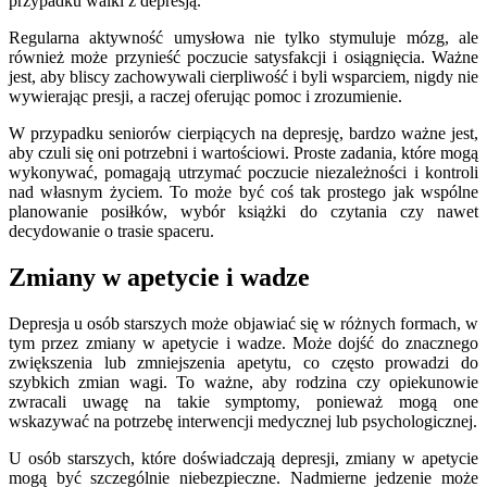
przypadku walki z depresją.
Regularna aktywność umysłowa nie tylko stymuluje mózg, ale
również może przynieść poczucie satysfakcji i osiągnięcia. Ważne
jest, aby bliscy zachowywali cierpliwość i byli wsparciem, nigdy nie
wywierając presji, a raczej oferując pomoc i zrozumienie.
W przypadku seniorów cierpiących na depresję, bardzo ważne jest,
aby czuli się oni potrzebni i wartościowi. Proste zadania, które mogą
wykonywać, pomagają utrzymać poczucie niezależności i kontroli
nad własnym życiem. To może być coś tak prostego jak wspólne
planowanie posiłków, wybór książki do czytania czy nawet
decydowanie o trasie spaceru.
Zmiany w apetycie i wadze
Depresja u osób starszych może objawiać się w różnych formach, w
tym przez zmiany w apetycie i wadze. Może dojść do znacznego
zwiększenia lub zmniejszenia apetytu, co często prowadzi do
szybkich zmian wagi. To ważne, aby rodzina czy opiekunowie
zwracali uwagę na takie symptomy, ponieważ mogą one
wskazywać na potrzebę interwencji medycznej lub psychologicznej.
U osób starszych, które doświadczają depresji, zmiany w apetycie
mogą być szczególnie niebezpieczne. Nadmierne jedzenie może