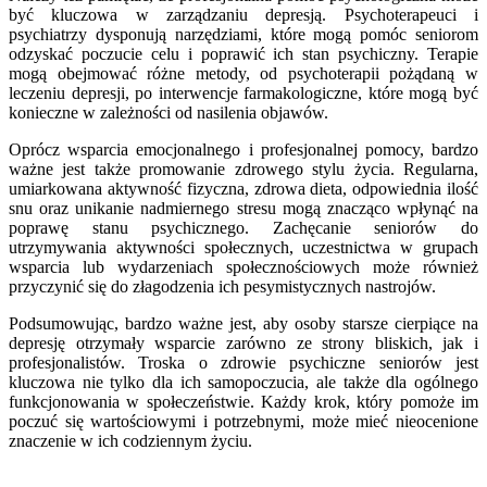
być kluczowa w zarządzaniu depresją. Psychoterapeuci i
psychiatrzy dysponują narzędziami, które mogą pomóc seniorom
odzyskać poczucie celu i poprawić ich stan psychiczny. Terapie
mogą obejmować różne metody, od psychoterapii pożądaną w
leczeniu depresji, po interwencje farmakologiczne, które mogą być
konieczne w zależności od nasilenia objawów.
Oprócz wsparcia emocjonalnego i profesjonalnej pomocy, bardzo
ważne jest także promowanie zdrowego stylu życia. Regularna,
umiarkowana aktywność fizyczna, zdrowa dieta, odpowiednia ilość
snu oraz unikanie nadmiernego stresu mogą znacząco wpłynąć na
poprawę stanu psychicznego. Zachęcanie seniorów do
utrzymywania aktywności społecznych, uczestnictwa w grupach
wsparcia lub wydarzeniach społecznościowych może również
przyczynić się do złagodzenia ich pesymistycznych nastrojów.
Podsumowując, bardzo ważne jest, aby osoby starsze cierpiące na
depresję otrzymały wsparcie zarówno ze strony bliskich, jak i
profesjonalistów. Troska o zdrowie psychiczne seniorów jest
kluczowa nie tylko dla ich samopoczucia, ale także dla ogólnego
funkcjonowania w społeczeństwie. Każdy krok, który pomoże im
poczuć się wartościowymi i potrzebnymi, może mieć nieocenione
znaczenie w ich codziennym życiu.