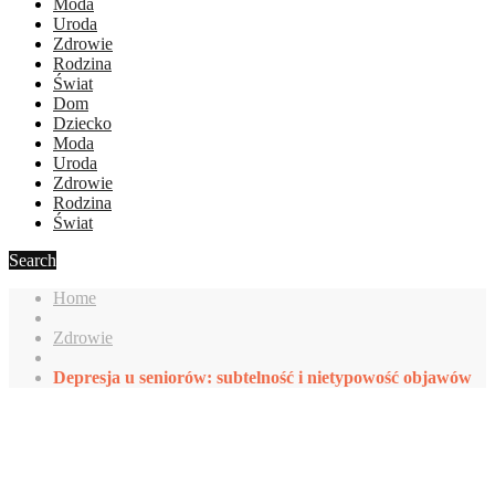
Moda
Uroda
Zdrowie
Rodzina
Świat
Dom
Dziecko
Moda
Uroda
Zdrowie
Rodzina
Świat
Search
Home
Zdrowie
Depresja u seniorów: subtelność i nietypowość objawów