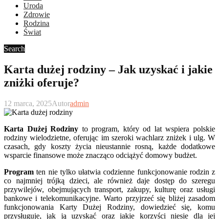
Uroda
Zdrowie
Rodzina
Świat
Search
Karta dużej rodziny – Jak uzyskać i jakie
zniżki oferuje?
12 marca, 2025
Autor
admin
Karta Dużej Rodziny
to program, który od lat wspiera polskie
rodziny wielodzietne, oferując im szeroki wachlarz zniżek i ulg. W
czasach, gdy koszty życia nieustannie rosną, każde dodatkowe
wsparcie finansowe może znacząco odciążyć domowy budżet.
Program
ten nie tylko ułatwia codzienne funkcjonowanie rodzin z
co najmniej trójką dzieci, ale również daje dostęp do szeregu
przywilejów, obejmujących transport, zakupy, kulturę oraz usługi
bankowe i telekomunikacyjne. Warto przyjrzeć się bliżej zasadom
funkcjonowania Karty Dużej Rodziny, dowiedzieć się, komu
przysługuje, jak ją uzyskać oraz jakie korzyści niesie dla jej