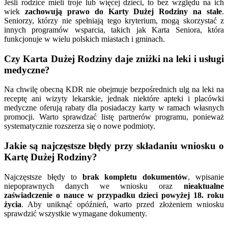
Jeśli rodzice mieli troje lub więcej dzieci, to bez względu na ich
wiek
zachowują prawo do Karty Dużej Rodziny na stałe
.
Seniorzy, którzy nie spełniają tego kryterium, mogą skorzystać z
innych programów wsparcia, takich jak Karta Seniora, która
funkcjonuje w wielu polskich miastach i gminach.
Czy Karta Dużej Rodziny daje zniżki na leki i usługi
medyczne?
Na chwilę obecną KDR nie obejmuje bezpośrednich ulg na leki na
receptę ani wizyty lekarskie, jednak niektóre apteki i placówki
medyczne oferują rabaty dla posiadaczy karty w ramach własnych
promocji. Warto sprawdzać listę partnerów programu, ponieważ
systematycznie rozszerza się o nowe podmioty.
Jakie są najczęstsze błędy przy składaniu wniosku o
Kartę Dużej Rodziny?
Najczęstsze błędy to
brak kompletu dokumentów
, wpisanie
niepoprawnych danych we wniosku oraz
nieaktualne
zaświadczenie o nauce w przypadku dzieci powyżej 18. roku
życia
. Aby uniknąć opóźnień, warto przed złożeniem wniosku
sprawdzić wszystkie wymagane dokumenty.