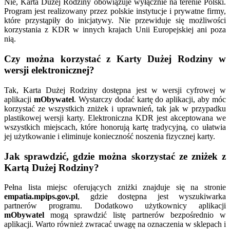
Nie, Karta Dużej Rodziny obowiązuje wyłącznie na terenie Polski.
Program jest realizowany przez polskie instytucje i prywatne firmy,
które przystąpiły do inicjatywy. Nie przewiduje się możliwości
korzystania z KDR w innych krajach Unii Europejskiej ani poza
nią.
Czy można korzystać z Karty Dużej Rodziny w
wersji elektronicznej?
Tak, Karta Dużej Rodziny dostępna jest w wersji cyfrowej w
aplikacji
mObywatel
. Wystarczy dodać kartę do aplikacji, aby móc
korzystać ze wszystkich zniżek i uprawnień, tak jak w przypadku
plastikowej wersji karty. Elektroniczna KDR jest akceptowana we
wszystkich miejscach, które honorują kartę tradycyjną, co ułatwia
jej użytkowanie i eliminuje konieczność noszenia fizycznej karty.
Jak sprawdzić, gdzie można skorzystać ze zniżek z
Kartą Dużej Rodziny?
Pełna lista miejsc oferujących zniżki znajduje się na stronie
empatia.mpips.gov.pl
, gdzie dostępna jest wyszukiwarka
partnerów programu. Dodatkowo użytkownicy aplikacji
mObywatel
mogą sprawdzić listę partnerów bezpośrednio w
aplikacji. Warto również zwracać uwagę na oznaczenia w sklepach i