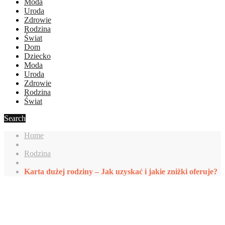
Moda
Uroda
Zdrowie
Rodzina
Świat
Dom
Dziecko
Moda
Uroda
Zdrowie
Rodzina
Świat
Search
Home
Rodzina
Karta dużej rodziny – Jak uzyskać i jakie zniżki oferuje?