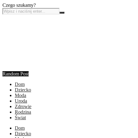
Czego szukamy?
Random Post
Dom
Dziecko
Moda
Uroda
Zdrowie
Rodzina
Świat
Dom
Dziecko