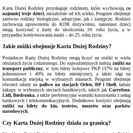
Karta Dużej Rodziny przysługuje rodzinom, które wychowują
co
najmniej troje dzieci
, niezależnie od ich wieku. Program obejmuje
zarówno rodziny biologiczne, adopcyjne, jak i zastępcze. Rodzice
zachowują uprawnienia do KDR dożywotnio, natomiast dzieci
mogą korzystać z karty do ukończenia 18. roku życia, a w
przypadku kontynuowania nauki – do 25. roku życia.
Jakie zniżki obejmuje Karta Dużej Rodziny?
Posiadacze Karty Dużej Rodziny mogą liczyć na zniżki w wielu
obszarach życia codziennego. Do najważniejszych należą
zniżki na
transport publiczny
, w tym bilety kolejowe PKP (37% na bilety
jednorazowe i 49% na bilety miesięczne), a także ulgi na
komunikację miejską w wybranych miastach. Program obejmuje
również rabaty na
paliwo na stacjach Orlen, BP i Shell
, tańsze
zakupy w wybranych sieciach handlowych, takich jak
Carrefour,
Lidl, Biedronka
, a także preferencyjne warunki korzystania z usług
bankowych i telekomunikacyjnych. Dodatkowe korzyści obejmują
zniżki na bilety do kin, teatrów, muzeów oraz parków
narodowych
.
Czy Karta Dużej Rodziny działa za granicą?