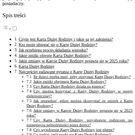
posiadaczy.
Spis treści
Czym jest Karta Dużej Rodziny i jakie są jej założenia?
Kto może ubiegać się o Kartę Dużej Rodziny?
Jak przebiega proces składania wniosku?
Jakie zniżki oferuje Karta Dużej Rodziny?
Jakie zmiany w Karcie Dużej Rodziny pojawią się w 2025 roku?
Karta Dużej Rodziny
Najczęściej zadawane pytania o Kartę Dużej Rodziny
Ile dzieci trzeba mieć, żeby otrzymać Kartę Dużej Rodziny?
Jakie zniżki obejmuje Karta Dużej Rodziny?
Czy Karta Dużej Rodziny działa za granicą?
Czy można korzystać z Karty Dużej Rodziny w wersji
elektronicznej?
Jak sprawdzić, gdzie można skorzystać ze zniżek z Kartą
Dużej Rodziny?
Jakie zmiany w Karcie Dużej Rodziny pojawią się w 2025
roku?
Czy Karta Dużej Rodziny przysługuje rodzicom po
osiągnięciu pełnoletności przez dzieci?
Czy wyrobienie Karty Dużej Rodziny jest płatne?
Co zrobić, jeśli zgubi się Kartę Dużej Rodziny?