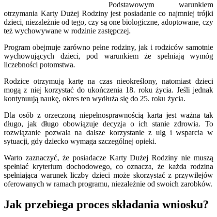
Podstawowym warunkiem
otrzymania Karty Dużej Rodziny jest posiadanie co najmniej trójki
dzieci, niezależnie od tego, czy są one biologiczne, adoptowane, czy
też wychowywane w rodzinie zastępczej.
Program obejmuje zarówno pełne rodziny, jak i rodziców samotnie
wychowujących dzieci, pod warunkiem że spełniają wymóg
liczebności potomstwa.
Rodzice otrzymują kartę na czas nieokreślony, natomiast dzieci
mogą z niej korzystać do ukończenia 18. roku życia. Jeśli jednak
kontynuują naukę, okres ten wydłuża się do 25. roku życia.
Dla osób z orzeczoną niepełnosprawnością karta jest ważna tak
długo, jak długo obowiązuje decyzja o ich stanie zdrowia. To
rozwiązanie pozwala na dalsze korzystanie z ulg i wsparcia w
sytuacji, gdy dziecko wymaga szczególnej opieki.
Warto zaznaczyć, że posiadacze Karty Dużej Rodziny nie muszą
spełniać kryterium dochodowego, co oznacza, że każda rodzina
spełniająca warunek liczby dzieci może skorzystać z przywilejów
oferowanych w ramach programu, niezależnie od swoich zarobków.
Jak przebiega proces składania wniosku?