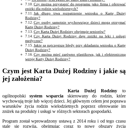
Czy można przystąpić do programu jako firma i oferować
zniżki dla rodzin wielodzietnych?
Jak długo trwa rozpatrzenie wniosku o Kartę Dużej
Rodziny?
Czy osoby samotnie wychowujące dzieci mogą otrzymać
Kartę Dużej Rodziny?
Czy Karta Dużej Rodziny obejmuje seniorów?
Czy Karta Dużej Rodziny daje zniżki na leki i usługi
medyczne?
Jakie są najczęstsze błędy przy składaniu wniosku o Kartę
Dużej Rodziny?
Czy można mieć zarówno plastikową, jak i elektroniczną
wersję Karty Dużej Rodziny?
Czym jest Karta Dużej Rodziny i jakie są
jej założenia?
Karta Dużej Rodziny
to
ogólnopolski
system wsparcia
skierowany do rodzin, które
wychowują troje lub więcej dzieci. Jej głównym celem jest poprawa
warunków życia rodzin wielodzietnych poprzez oferowanie im
zniżek na produkty i usługi w różnych sektorach gospodarki.
Program został wprowadzony ustawą z 2014 roku i od tego czasu
stale się rozwija, obejmując coraz to nowe obszary życia