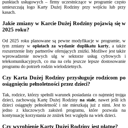
punktach usługowych – firmy uczestniczące w programie często
umieszczają logo Karty Dużej Rodziny przy wejściu lub przy
kasach.
Jakie zmiany w Karcie Dużej Rodziny pojawią się w
2025 roku?
Od 2025 roku planowane są pewne modyfikacje w programie, w
tym zmiany w
opłatach za wydanie duplikatu karty
, a także
rozszerzenie listy partnerów oferujących zniżki. Możliwe jest także
wprowadzenie nowych ulg w sektorze usług cyfrowych i
telekomunikacyjnych, co ma na celu jeszcze lepsze dostosowanie
programu do potrzeb rodzin wielodzietnych.
Czy Karta Dużej Rodziny przysługuje rodzicom po
osiągnięciu pełnoletności przez dzieci?
Tak, rodzice, którzy spełnili warunek posiadania co najmniej trojga
dzieci, zachowują Kartę Dużej Rodziny
na stałe
, nawet jeśli ich
dzieci osiągnęły pełnoletność i nie mieszkają już z nimi. Jest to
jedno z kluczowych założeń programu, które pozwala na
kontynuację korzystania ze zniżek bez względu na wiek dzieci.
Czy wyrobienie Karty Dużej Rodziny jest płatne?