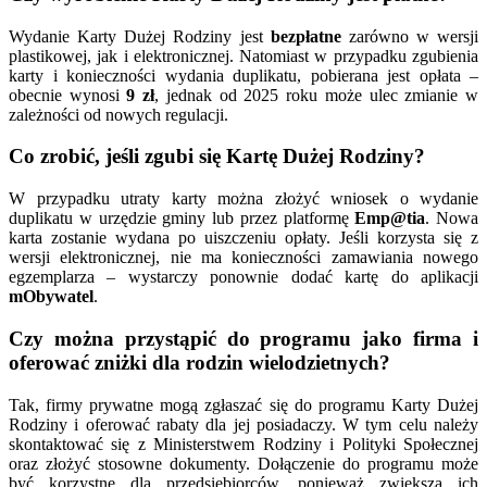
Wydanie Karty Dużej Rodziny jest
bezpłatne
zarówno w wersji
plastikowej, jak i elektronicznej. Natomiast w przypadku zgubienia
karty i konieczności wydania duplikatu, pobierana jest opłata –
obecnie wynosi
9 zł
, jednak od 2025 roku może ulec zmianie w
zależności od nowych regulacji.
Co zrobić, jeśli zgubi się Kartę Dużej Rodziny?
W przypadku utraty karty można złożyć wniosek o wydanie
duplikatu w urzędzie gminy lub przez platformę
Emp@tia
. Nowa
karta zostanie wydana po uiszczeniu opłaty. Jeśli korzysta się z
wersji elektronicznej, nie ma konieczności zamawiania nowego
egzemplarza – wystarczy ponownie dodać kartę do aplikacji
mObywatel
.
Czy można przystąpić do programu jako firma i
oferować zniżki dla rodzin wielodzietnych?
Tak, firmy prywatne mogą zgłaszać się do programu Karty Dużej
Rodziny i oferować rabaty dla jej posiadaczy. W tym celu należy
skontaktować się z Ministerstwem Rodziny i Polityki Społecznej
oraz złożyć stosowne dokumenty. Dołączenie do programu może
być korzystne dla przedsiębiorców, ponieważ zwiększa ich