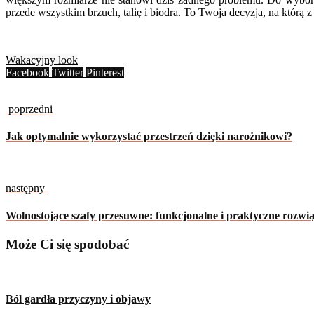
przede wszystkim brzuch, talię i biodra. To Twoja decyzja, na którą z 
Wakacyjny look
Facebook
Twitter
Pinterest
poprzedni
Jak optymalnie wykorzystać przestrzeń dzięki narożnikowi?
następny
Wolnostojące szafy przesuwne: funkcjonalne i praktyczne rozw
Może Ci się spodobać
Ból gardła przyczyny i objawy