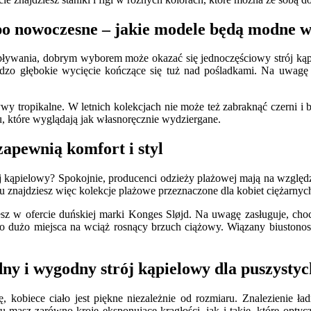
po nowoczesne – jakie modele będą modne w
zas pływania, dobrym wyborem może okazać się jednoczęściowy strój 
bardzo głębokie wycięcie kończące się tuż nad pośladkami. Na uwag
wy tropikalne. W letnich kolekcjach nie może też zabraknąć czerni i
 które wyglądają jak własnoręcznie wydziergane.
zapewnią komfort i styl
ój kąpielowy? Spokojnie, producenci odzieży plażowej mają na względ
 znajdziesz więc kolekcje plażowe przeznaczone dla kobiet ciężarnyc
sz w ofercie duńskiej marki Konges Sløjd. Na uwagę zasługuje, ch
nio dużo miejsca na wciąż rosnący brzuch ciążowy. Wiązany biusto
dny i wygodny strój kąpielowy dla puszystyc
, kobiece ciało jest piękne niezależnie od rozmiaru. Znalezienie ł
asz zarówno kroje eksponujące krągłości, jak i takie, które optycz