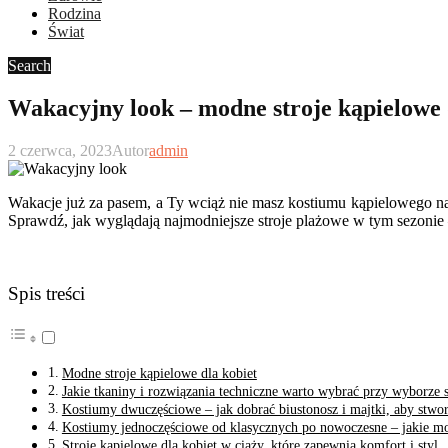
Rodzina
Świat
Search
Wakacyjny look – modne stroje kąpielowe d
2 czerwca, 2023
Autor
admin
Wakacje już za pasem, a Ty wciąż nie masz kostiumu kąpielowego na w
Sprawdź, jak wyglądają najmodniejsze stroje plażowe w tym sezonie
Spis treści
Modne stroje kąpielowe dla kobiet
Jakie tkaniny i rozwiązania techniczne warto wybrać przy wyborze 
Kostiumy dwuczęściowe – jak dobrać biustonosz i majtki, aby stwor
Kostiumy jednoczęściowe od klasycznych po nowoczesne – jakie m
Stroje kąpielowe dla kobiet w ciąży, które zapewnią komfort i styl