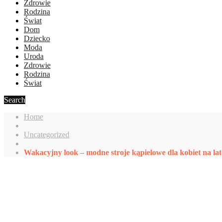
Zdrowie
Rodzina
Świat
Dom
Dziecko
Moda
Uroda
Zdrowie
Rodzina
Świat
Search
Home
Uncategorized
Wakacyjny look – modne stroje kąpielowe dla kobiet na la