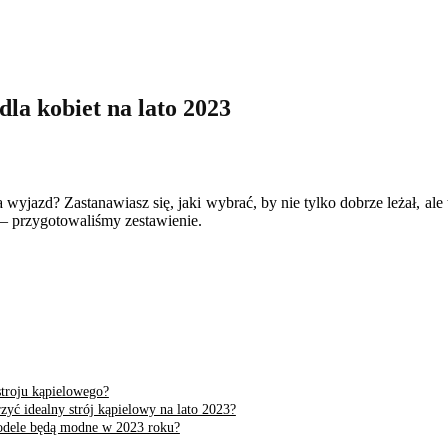
la kobiet na lato 2023
yjazd? Zastanawiasz się, jaki wybrać, by nie tylko dobrze leżał, ale
 – przygotowaliśmy zestawienie.
stroju kąpielowego?
zyć idealny strój kąpielowy na lato 2023?
odele będą modne w 2023 roku?