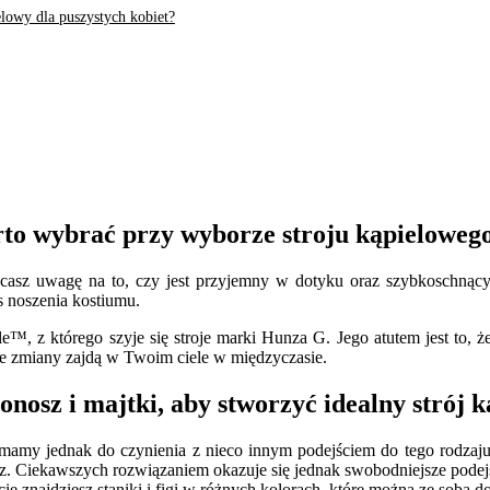
elowy dla puszystych kobiet?
arto wybrać przy wyborze stroju kąpieloweg
racasz uwagę na to, czy jest przyjemny w dotyku oraz szybkoschnąc
s noszenia kostiumu.
e™, z którego szyje się stroje marki Hunza G. Jego atutem jest to, 
akie zmiany zajdą w Twoim ciele w międzyczasie.
nosz i majtki, aby stworzyć idealny strój k
u mamy jednak do czynienia z nieco innym podejściem do tego rodza
sz. Ciekawszych rozwiązaniem okazuje się jednak swobodniejsze podej
ncie znajdziesz staniki i figi w różnych kolorach, które można ze sobą 