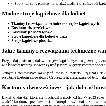
Stroje kąpielowe plus size: jak znaleźć modny i wygodny strój kąpi
Modne stroje kąpielowe dla kobiet
Tkaniny i rozwiązania techniczne strojów kąpielowych
Kostiumy dwuczęściowe
Kostiumy jednoczęściowe
Stroje kąpielowe dla kobiet w ciąży
Stroje kąpielowe plus size
Jakie tkaniny i rozwiązania techniczne w
Przyglądając się materiałowi strojów kąpielowych, najpewniej zw
właściwości tkaniny, możesz zyskać jeszcze większy komfort podcza
Jednym z ciekawszych rozwiązań jest m.in. materiał Oryginal Crinkl
rezultacie kostium może służyć Ci przez lata, niezależnie od tego, j
Kostiumy dwuczęściowe – jak dobrać biusto
Bikini to klasyka, która nie wychodzi z mody od lat. W 2023 rok
znaleźć kostiumy sprzedawane jako komplet, czyli majtki + biustono
góry. Takiej filozofii hołduje m.in. marka Coastal, w której asortyme