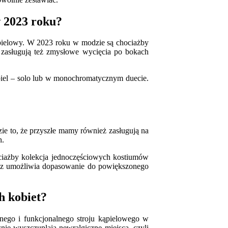
 2023 roku?
kąpielowy. W 2023 roku w modzie są chociażby
ę zasługują też zmysłowe wycięcia po bokach
 biel – solo lub w monochromatycznym duecie.
zie to, że przyszłe mamy również zasługują na
h.
ociażby kolekcja jednoczęściowych kostiumów
nosz umożliwia dopasowanie do powiększonego
h kobiet?
adnego i funkcjonalnego stroju kąpielowego w
nie wyszczuplają newralgiczne miejsca, czyli