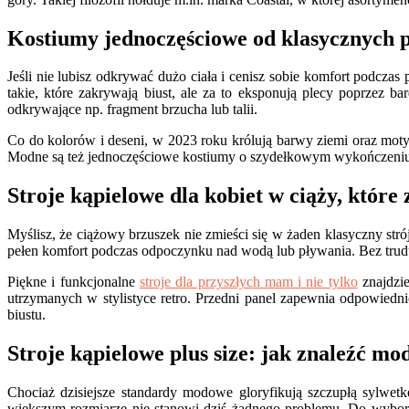
Kostiumy jednoczęściowe od klasycznych 
Jeśli nie lubisz odkrywać dużo ciała i cenisz sobie komfort podc
takie, które zakrywają biust, ale za to eksponują plecy poprzez 
odkrywające np. fragment brzucha lub talii.
Co do kolorów i deseni, w 2023 roku królują barwy ziemi oraz moty
Modne są też jednoczęściowe kostiumy o szydełkowym wykończeniu,
Stroje kąpielowe dla kobiet w ciąży, które 
Myślisz, że ciążowy brzuszek nie zmieści się w żaden klasyczny str
pełen komfort podczas odpoczynku nad wodą lub pływania. Bez trudu
Piękne i funkcjonalne
stroje dla przyszłych mam i nie tylko
znajdzie
utrzymanych w stylistyce retro. Przedni panel zapewnia odpowied
biustu.
Stroje kąpielowe plus size: jak znaleźć mo
Chociaż dzisiejsze standardy modowe gloryfikują szczupłą sylwetkę
większym rozmiarze nie stanowi dziś żadnego problemu. Do wyboru m