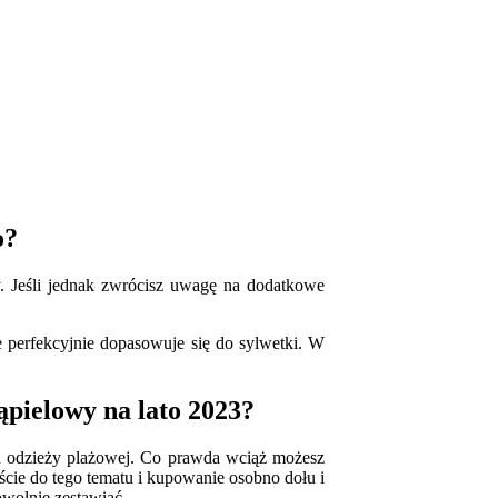
o?
y. Jeśli jednak zwrócisz uwagę na dodatkowe
że perfekcyjnie dopasowuje się do sylwetki. W
ąpielowy na lato 2023?
ju odzieży plażowej. Co prawda wciąż możesz
ście do tego tematu i kupowanie osobno dołu i
dowolnie zestawiać.