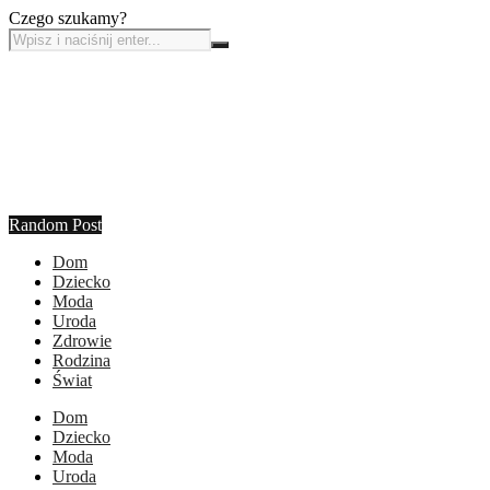
Czego szukamy?
Random Post
Dom
Dziecko
Moda
Uroda
Zdrowie
Rodzina
Świat
Dom
Dziecko
Moda
Uroda