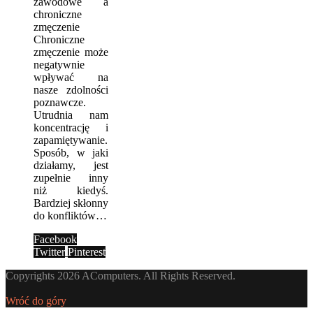
zawodowe a
chroniczne
zmęczenie
Chroniczne
zmęczenie może
negatywnie
wpływać na
nasze zdolności
poznawcze.
Utrudnia nam
koncentrację i
zapamiętywanie.
Sposób, w jaki
działamy, jest
zupełnie inny
niż kiedyś.
Bardziej skłonny
do konfliktów…
Facebook
Twitter
Pinterest
Copyrights 2026 AComputers. All Rights Reserved.
Wróć do góry