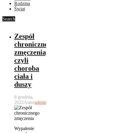
Rodzina
Świat
Search
Zespół
chronicznego
zmęczenia,
czyli
choroba
ciała i
duszy
8 grudnia,
2022
Autor
admin
Wypalenie