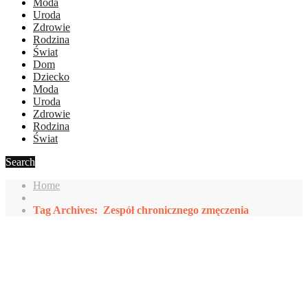
Moda
Uroda
Zdrowie
Rodzina
Świat
Dom
Dziecko
Moda
Uroda
Zdrowie
Rodzina
Świat
Search
Home
Tag Archives: Zespół chronicznego zmęczenia