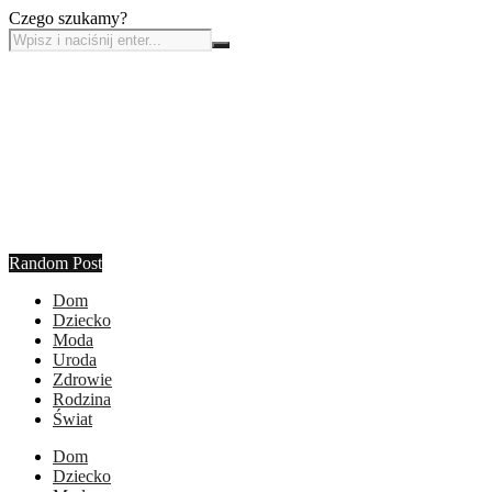
Czego szukamy?
Random Post
Dom
Dziecko
Moda
Uroda
Zdrowie
Rodzina
Świat
Dom
Dziecko