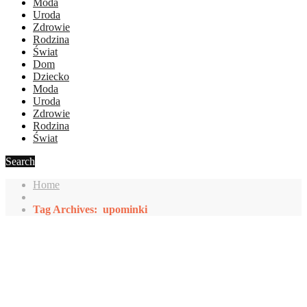
Moda
Uroda
Zdrowie
Rodzina
Świat
Dom
Dziecko
Moda
Uroda
Zdrowie
Rodzina
Świat
Search
Home
Tag Archives: upominki