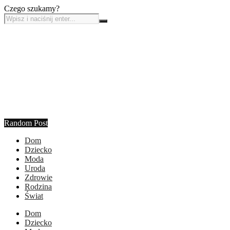
Czego szukamy?
Random Post
Dom
Dziecko
Moda
Uroda
Zdrowie
Rodzina
Świat
Dom
Dziecko