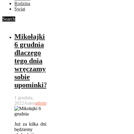
Rodzina
Świat
Search
Mikołajki
6 grudnia
dlaczego
tego dnia
wręczamy
sobie
upominki?
1 grudnia,
2022
Autor
admin
Już za kilka dni
będziemy