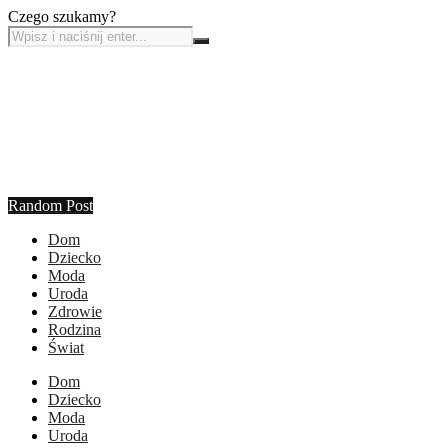
Czego szukamy?
Random Post
Dom
Dziecko
Moda
Uroda
Zdrowie
Rodzina
Świat
Dom
Dziecko
Moda
Uroda