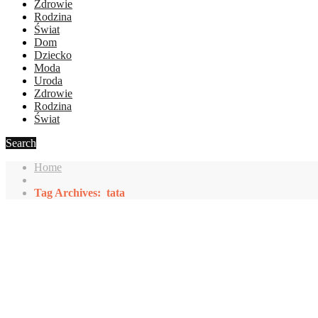
Zdrowie
Rodzina
Świat
Dom
Dziecko
Moda
Uroda
Zdrowie
Rodzina
Świat
Search
Home
Tag Archives: tata