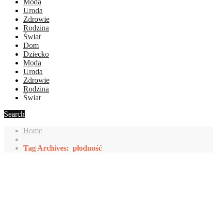
Moda
Uroda
Zdrowie
Rodzina
Świat
Dom
Dziecko
Moda
Uroda
Zdrowie
Rodzina
Świat
Search
Home
Tag Archives: płodność