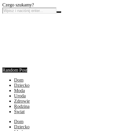
Czego szukamy?
Random Post
Dom
Dziecko
Moda
Uroda
Zdrowie
Rodzina
Świat
Dom
Dziecko