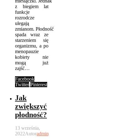
miesiączki. Jednak
z biegiem lat
funkcje
rozrodcze
ulegają
zmianom. Płodność
spada wraz ze
starzeniem się
organizmu, a po
menopauzie
kobiety nie
mogą już
zajść…
Facebook
Twitter
Pinterest
Jak
zwiększyć
płodność?
13 września,
2022
Autor
admin