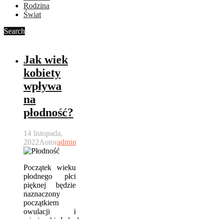
Rodzina
Świat
Search
Jak wiek
kobiety
wpływa
na
płodność?
14 listopada,
2022
Autor
admin
Początek wieku
płodnego płci
pięknej będzie
naznaczony
początkiem
owulacji i