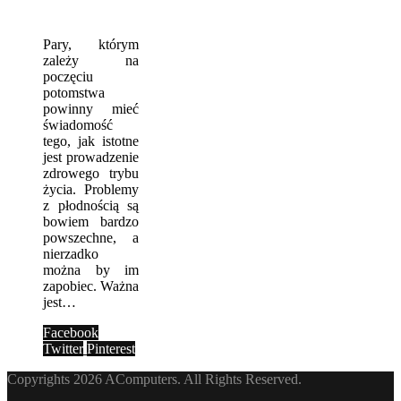
Pary, którym
zależy na
poczęciu
potomstwa
powinny mieć
świadomość
tego, jak istotne
jest prowadzenie
zdrowego trybu
życia. Problemy
z płodnością są
bowiem bardzo
powszechne, a
nierzadko
można by im
zapobiec. Ważna
jest…
Facebook
Twitter
Pinterest
Copyrights 2026 AComputers. All Rights Reserved.