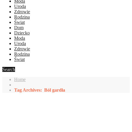
Moda
Uroda
Zdrowie
Rodzina
Świat
Dom
Dziecko
Moda
Uroda
Zdrowie
Rodzina
Świat
Search
Home
Tag Archives: Ból gardła