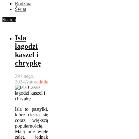
Rodzina
Świat
Search
Isla
łagodzi
kaszel i
chrypkę
29 lutego,
2024
Autor
admin
Isla to pastylki,
które cieszą się
coraz większą
popularnością.
Mają one wiele
zalet, jednak