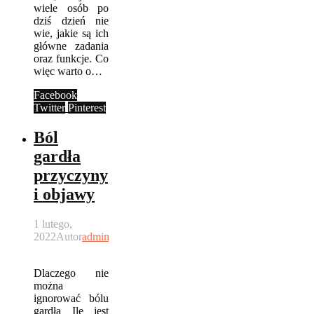
wiele osób po
dziś dzień nie
wie, jakie są ich
główne zadania
oraz funkcje. Co
więc warto o…
Facebook
Twitter
Pinterest
Ból
gardła
przyczyny
i objawy
1 lutego,
2022
Autor
admin
Dlaczego nie
można
ignorować bólu
gardła Ile jest