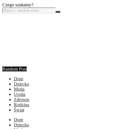
Czego szukamy?
Random Post
Dom
Dziecko
Moda
Uroda
Zdrowie
Rodzina
Świat
Dom
Dziecko