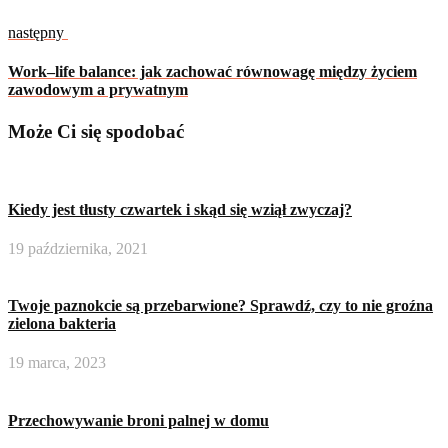
następny
Work–life balance: jak zachować równowagę między życiem
zawodowym a prywatnym
Może Ci się spodobać
Kiedy jest tłusty czwartek i skąd się wziął zwyczaj?
19 października, 2021
Twoje paznokcie są przebarwione? Sprawdź, czy to nie groźna
zielona bakteria
19 marca, 2023
Przechowywanie broni palnej w domu