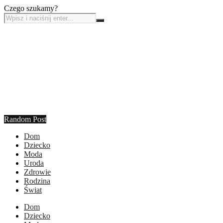
Czego szukamy?
Random Post
Dom
Dziecko
Moda
Uroda
Zdrowie
Rodzina
Świat
Dom
Dziecko