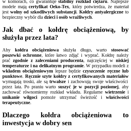
w komorach, co gwarantuje
stabilny rozkład ciężaru
. Najlepsze
modele mają
certyfikat Oeko-Tex
, który potwierdza, że materiał
jest
wolny od szkodliwych substancji
.
Kołdry antyalergiczne
to
bezpieczny wybór dla
dzieci i osób wrażliwych
.
Jak dbać o kołdrę obciążeniową, by
służyła przez lata?
Aby
kołdra obciążeniowa
służyła długo, warto
stosować
poszewki ochronne
, które łatwo zdjąć i wyprać. Kołdrę należy
prać
zgodnie z zaleceniami producenta
, najczęściej w
niskiej
temperaturze i na delikatnym programie
. W przypadku modeli z
wkładem obciążeniowym
lepsze będzie
czyszczenie ręczne lub
punktowe
.
Ręcznie szyte kołdry z certyfikowanych materiałów
wymagają troski, ale są
trwalsze
i zachowują swoje właściwości
przez lata. Po praniu warto
suszyć je w pozycji poziomej
, aby
zachować równomierny rozkład wkładu. Regularne
wietrzenie
i
unikanie wilgoci
pomoże utrzymać świeżość i
właściwości
terapeutyczne
.
Dlaczego kołdra obciążeniowa to
inwestycja w dobry sen