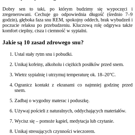
Dobry sen to taki, po którym budzimy się wypoczęci i
zregenerowani. Cechuje go odpowiednia długość (średnio 7–9
godzin), głęboka faza snu REM, spokojny oddech, brak wybudzeń i
poczucie relaksu po przebudzeniu. Kluczową rolę odgrywa także
komfort cieplny, cisza i ciemność w sypialni.
Jakie są 10 zasad zdrowego snu?
Ustal stały rytm snu i pobudki.
Unikaj kofeiny, alkoholu i ciężkich posiłków przed snem.
Wietrz sypialnię i utrzymuj temperaturę ok. 18–20°C.
Ogranicz kontakt z ekranami co najmniej godzinę przed
snem.
Zadbaj o wygodny materac i poduszkę.
Używaj pościeli z naturalnych, oddychających materiałów.
Wycisz się – pomoże kąpiel, medytacja lub czytanie.
Unikaj stresujących czynności wieczorem.