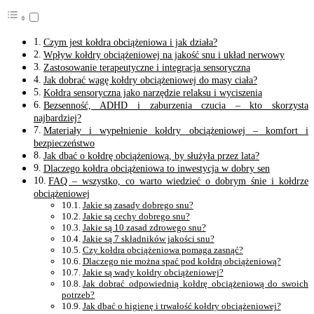
Czym jest kołdra obciążeniowa i jak działa?
Wpływ kołdry obciążeniowej na jakość snu i układ nerwowy
Zastosowanie terapeutyczne i integracja sensoryczna
Jak dobrać wagę kołdry obciążeniowej do masy ciała?
Kołdra sensoryczna jako narzędzie relaksu i wyciszenia
Bezsenność, ADHD i zaburzenia czucia – kto skorzysta
najbardziej?
Materiały i wypełnienie kołdry obciążeniowej – komfort i
bezpieczeństwo
Jak dbać o kołdrę obciążeniową, by służyła przez lata?
Dlaczego kołdra obciążeniowa to inwestycja w dobry sen
FAQ – wszystko, co warto wiedzieć o dobrym śnie i kołdrze
obciążeniowej
Jakie są zasady dobrego snu?
Jakie są cechy dobrego snu?
Jakie są 10 zasad zdrowego snu?
Jakie są 7 składników jakości snu?
Czy kołdra obciążeniowa pomaga zasnąć?
Dlaczego nie można spać pod kołdrą obciążeniową?
Jakie są wady kołdry obciążeniowej?
Jak dobrać odpowiednią kołdrę obciążeniową do swoich
potrzeb?
Jak dbać o higienę i trwałość kołdry obciążeniowej?