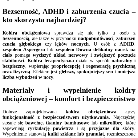
Bezsenność, ADHD i zaburzenia czucia –
kto skorzysta najbardziej?
Kołdra obciążeniowa
sprawdza się nie tylko u osób z
bezsennością
, ale także w przypadku
nadpobudliwości
,
zaburzeń
czucia głębokiego
czy
lęków nocnych
. U osób z
ADHD
,
zespołem Aspergera
lub
zespołem Downa
delikatny nacisk na
ciało
pomaga
wyciszyć układ nerwowy
i
zwiększyć poczucie
stabilności
.
Kołdra terapeutyczna
działa w sposób
naturalny i
bezpieczny
, wspierając
propriocepcję
i
regenerację psychiczną
oraz fizyczną
. Efektem jest
głębszy, spokojniejszy sen
i
mniejsza
liczba wybudzeń w nocy
.
Materiały i wypełnienie kołdry
obciążeniowej – komfort i bezpieczeństwo
Dobrze zaprojektowana
kołdra obciążeniowa
łączy
funkcjonalność z bezpieczeństwem użytkowania
. Najczęściej
stosuje się
bawełnę, tkaniny bambusowe
lub
mikrofibrę
, które
zapewniają
cyrkulację powietrza
i są
przyjazne dla skóry
.
Wypełnienie stanowią
kulki szklane lub granulat
, rozmieszczone