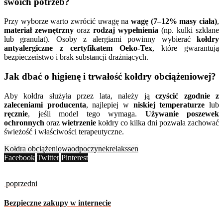
swoich potrzeb?
Przy wyborze warto zwrócić uwagę na
wagę (7–12% masy ciała)
,
materiał zewnętrzny
oraz
rodzaj wypełnienia
(np. kulki szklane
lub granulat). Osoby z alergiami powinny wybierać
kołdry
antyalergiczne z certyfikatem Oeko-Tex
, które gwarantują
bezpieczeństwo i brak substancji drażniących.
Jak dbać o higienę i trwałość kołdry obciążeniowej?
Aby kołdra służyła przez lata, należy ją
czyścić zgodnie z
zaleceniami producenta
, najlepiej w
niskiej temperaturze
lub
ręcznie
, jeśli model tego wymaga.
Używanie poszewek
ochronnych
oraz
wietrzenie
kołdry co kilka dni pozwala zachować
świeżość i właściwości terapeutyczne.
Kołdra obciążeniowa
odpoczynek
relaks
sen
Facebook
Twitter
Pinterest
poprzedni
Bezpieczne zakupy w internecie