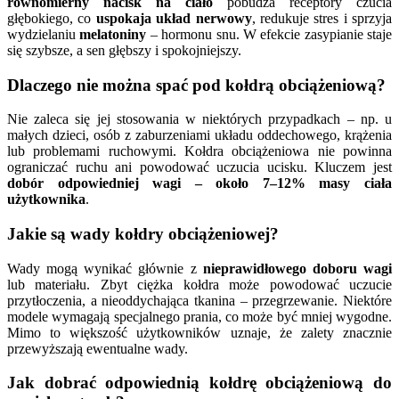
równomierny nacisk na ciało
pobudza receptory czucia
głębokiego, co
uspokaja układ nerwowy
, redukuje stres i sprzyja
wydzielaniu
melatoniny
– hormonu snu. W efekcie zasypianie staje
się szybsze, a sen głębszy i spokojniejszy.
Dlaczego nie można spać pod kołdrą obciążeniową?
Nie zaleca się jej stosowania w niektórych przypadkach – np. u
małych dzieci, osób z zaburzeniami układu oddechowego, krążenia
lub problemami ruchowymi. Kołdra obciążeniowa nie powinna
ograniczać ruchu ani powodować uczucia ucisku. Kluczem jest
dobór odpowiedniej wagi – około 7–12% masy ciała
użytkownika
.
Jakie są wady kołdry obciążeniowej?
Wady mogą wynikać głównie z
nieprawidłowego doboru wagi
lub materiału. Zbyt ciężka kołdra może powodować uczucie
przytłoczenia, a nieoddychająca tkanina – przegrzewanie. Niektóre
modele wymagają specjalnego prania, co może być mniej wygodne.
Mimo to większość użytkowników uznaje, że zalety znacznie
przewyższają ewentualne wady.
Jak dobrać odpowiednią kołdrę obciążeniową do