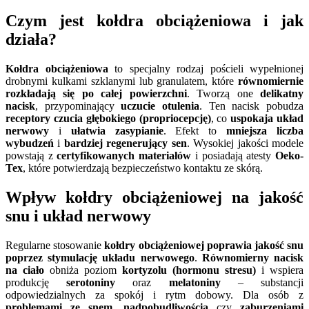
Czym jest kołdra obciążeniowa i jak
działa?
Kołdra obciążeniowa
to specjalny rodzaj pościeli wypełnionej
drobnymi kulkami szklanymi lub granulatem, które
równomiernie
rozkładają się po całej powierzchni
. Tworzą one
delikatny
nacisk
, przypominający
uczucie otulenia
. Ten nacisk pobudza
receptory czucia głębokiego (propriocepcję)
, co
uspokaja układ
nerwowy
i
ułatwia zasypianie
. Efekt to
mniejsza liczba
wybudzeń
i
bardziej regenerujący sen
. Wysokiej jakości modele
powstają z
certyfikowanych materiałów
i posiadają atesty
Oeko-
Tex
, które potwierdzają bezpieczeństwo kontaktu ze skórą.
Wpływ kołdry obciążeniowej na jakość
snu i układ nerwowy
Regularne stosowanie
kołdry obciążeniowej
poprawia jakość snu
poprzez stymulację układu nerwowego
.
Równomierny nacisk
na ciało
obniża poziom
kortyzolu (hormonu stresu)
i wspiera
produkcję
serotoniny
oraz
melatoniny
– substancji
odpowiedzialnych za spokój i rytm dobowy. Dla osób z
problemami ze snem
,
nadpobudliwością
czy
zaburzeniami