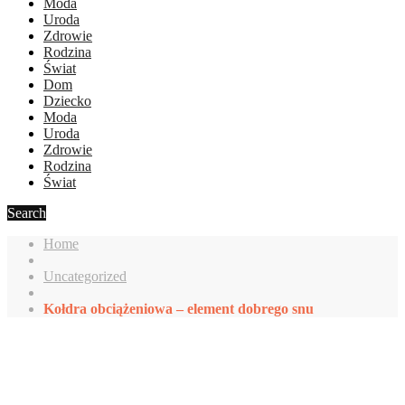
Moda
Uroda
Zdrowie
Rodzina
Świat
Dom
Dziecko
Moda
Uroda
Zdrowie
Rodzina
Świat
Search
Home
Uncategorized
Kołdra obciążeniowa – element dobrego snu