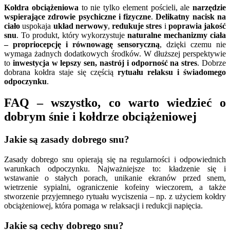
Kołdra obciążeniowa
to nie tylko element pościeli, ale
narzędzie
wspierające zdrowie psychiczne i fizyczne
.
Delikatny nacisk na
ciało
uspokaja
układ nerwowy
,
redukuje stres
i
poprawia jakość
snu
. To produkt, który wykorzystuje
naturalne mechanizmy ciała
– propriocepcję i równowagę sensoryczną
, dzięki czemu nie
wymaga żadnych dodatkowych środków. W dłuższej perspektywie
to
inwestycja w lepszy sen, nastrój i odporność na stres
. Dobrze
dobrana kołdra staje się częścią
rytuału relaksu i świadomego
odpoczynku
.
FAQ – wszystko, co warto wiedzieć o
dobrym śnie i kołdrze obciążeniowej
Jakie są zasady dobrego snu?
Zasady dobrego snu opierają się na regularności i odpowiednich
warunkach odpoczynku. Najważniejsze to: kładzenie się i
wstawanie o stałych porach, unikanie ekranów przed snem,
wietrzenie sypialni, ograniczenie kofeiny wieczorem, a także
stworzenie przyjemnego rytuału wyciszenia – np. z użyciem kołdry
obciążeniowej, która pomaga w relaksacji i redukcji napięcia.
Jakie są cechy dobrego snu?