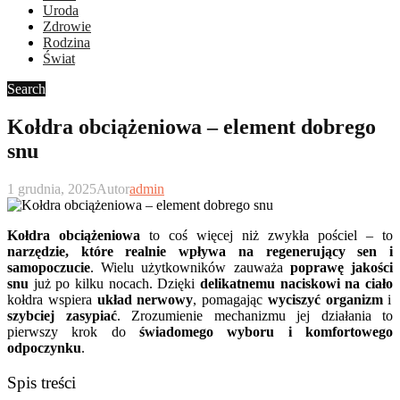
Uroda
Zdrowie
Rodzina
Świat
Search
Kołdra obciążeniowa – element dobrego
snu
1 grudnia, 2025
Autor
admin
Kołdra obciążeniowa
to coś więcej niż zwykła pościel – to
narzędzie, które realnie wpływa na regenerujący sen i
samopoczucie
. Wielu użytkowników zauważa
poprawę jakości
snu
już po kilku nocach. Dzięki
delikatnemu naciskowi na ciało
kołdra wspiera
układ nerwowy
, pomagając
wyciszyć organizm
i
szybciej zasypiać
. Zrozumienie mechanizmu jej działania to
pierwszy krok do
świadomego wyboru i komfortowego
odpoczynku
.
Spis treści