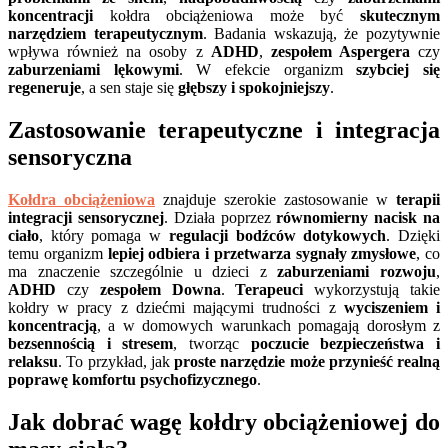
koncentracji
kołdra obciążeniowa może być
skutecznym
narzędziem terapeutycznym
. Badania wskazują, że pozytywnie
wpływa również na osoby z
ADHD
,
zespołem Aspergera
czy
zaburzeniami lękowymi
. W efekcie organizm
szybciej się
regeneruje
, a sen staje się
głębszy i spokojniejszy
.
Zastosowanie terapeutyczne i integracja
sensoryczna
Kołdra obciążeniowa
znajduje szerokie zastosowanie w
terapii
integracji sensorycznej
. Działa poprzez
równomierny nacisk na
ciało
, który pomaga w
regulacji bodźców dotykowych
. Dzięki
temu organizm
lepiej odbiera i przetwarza sygnały zmysłowe
, co
ma znaczenie szczególnie u dzieci z
zaburzeniami rozwoju
,
ADHD
czy
zespołem Downa
.
Terapeuci
wykorzystują takie
kołdry w pracy z dziećmi mającymi trudności z
wyciszeniem i
koncentracją
, a w domowych warunkach pomagają dorosłym z
bezsennością i stresem
, tworząc
poczucie bezpieczeństwa i
relaksu
. To przykład, jak
proste narzędzie może przynieść realną
poprawę komfortu psychofizycznego
.
Jak dobrać wagę kołdry obciążeniowej do