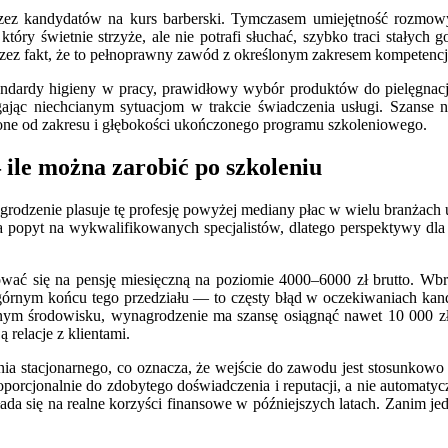
rzez kandydatów na kurs barberski. Tymczasem umiejętność rozmowy
tóry świetnie strzyże, ale nie potrafi słuchać, szybko traci stałych 
przez fakt, że to pełnoprawny zawód z określonym zakresem kompetenc
andardy higieny w pracy, prawidłowy wybór produktów do pielęgnacj
gając niechcianym sytuacjom w trakcie świadczenia usługi. Szanse
nione od zakresu i głębokości ukończonego programu szkoleniowego.
ile można zarobić po szkoleniu
dzenie plasuje tę profesję powyżej mediany płac w wielu branżach us
a popyt na wykwalifikowanych specjalistów, dlatego perspektywy dla
ować się na pensję miesięczną na poziomie 4000–6000 zł brutto. 
górnym końcu tego przedziału — to częsty błąd w oczekiwaniach ka
nym środowisku, wynagrodzenie ma szansę osiągnąć nawet 10 000 zł 
 relacje z klientami.
ia stacjonarnego, co oznacza, że wejście do zawodu jest stosunkowo
porcjonalnie do zdobytego doświadczenia i reputacji, a nie automatyc
a się na realne korzyści finansowe w późniejszych latach. Zanim jed