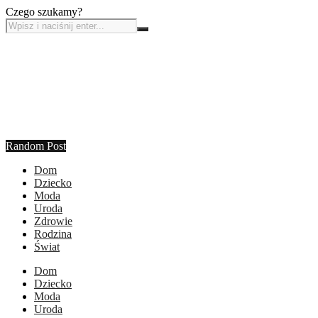
Czego szukamy?
Random Post
Dom
Dziecko
Moda
Uroda
Zdrowie
Rodzina
Świat
Dom
Dziecko
Moda
Uroda