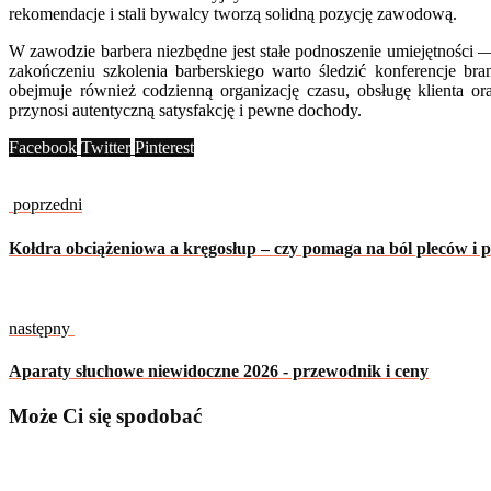
rekomendacje i stali bywalcy tworzą solidną pozycję zawodową.
W zawodzie barbera niezbędne jest stałe podnoszenie umiejętności 
zakończeniu szkolenia barberskiego warto śledzić konferencje br
obejmuje również codzienną organizację czasu, obsługę klienta ora
przynosi autentyczną satysfakcję i pewne dochody.
Facebook
Twitter
Pinterest
poprzedni
Kołdra obciążeniowa a kręgosłup – czy pomaga na ból pleców i 
następny
Aparaty słuchowe niewidoczne 2026 - przewodnik i ceny
Może Ci się spodobać