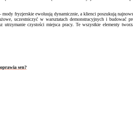
— mody fryzjerskie ewoluują dynamicznie, a klienci poszukują najnow
anżowe, uczestniczyć w warsztatach demonstracyjnych i budować pr
z utrzymanie czystości miejsca pracy. Te wszystkie elementy tworzą
poprawia sen?