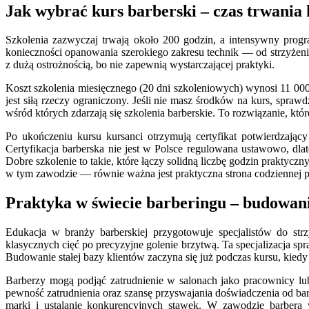
Jak wybrać kurs barberski – czas trwania k
Szkolenia zazwyczaj trwają około 200 godzin, a intensywny progr
konieczności opanowania szerokiego zakresu technik — od strzyżenia 
z dużą ostrożnością, bo nie zapewnią wystarczającej praktyki.
Koszt szkolenia miesięcznego (20 dni szkoleniowych) wynosi 11 000 
jest siłą rzeczy ograniczony. Jeśli nie masz środków na kurs, spr
wśród których zdarzają się szkolenia barberskie. To rozwiązanie, kt
Po ukończeniu kursu kursanci otrzymują certyfikat potwierdzając
Certyfikacja barberska nie jest w Polsce regulowana ustawowo, dl
Dobre szkolenie to takie, które łączy solidną liczbę godzin prakty
w tym zawodzie — równie ważna jest praktyczna strona codziennej p
Praktyka w świecie barberingu – budowanie
Edukacja w branży barberskiej przygotowuje specjalistów do str
klasycznych cięć po precyzyjne golenie brzytwą. Ta specjalizacja spra
Budowanie stałej bazy klientów zaczyna się już podczas kursu, kiedy u
Barberzy mogą podjąć zatrudnienie w salonach jako pracownicy lu
pewność zatrudnienia oraz szansę przyswajania doświadczenia od bar
marki i ustalanie konkurencyjnych stawek. W zawodzie barbera w