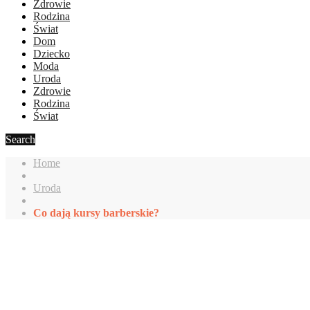
Zdrowie
Rodzina
Świat
Dom
Dziecko
Moda
Uroda
Zdrowie
Rodzina
Świat
Search
Home
Uroda
Co dają kursy barberskie?