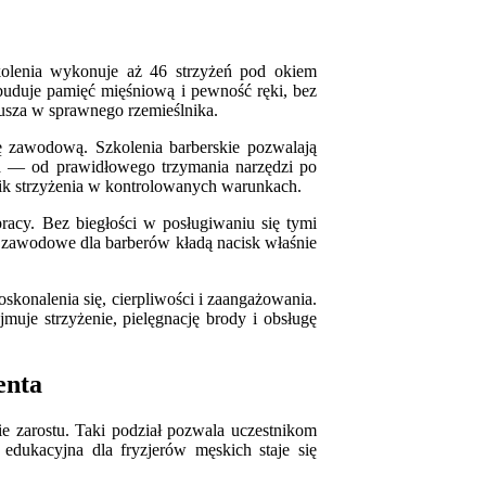
zkolenia wykonuje aż 46 strzyżeń pod okiem
buduje pamięć mięśniową i pewność ręki, bez
jusza w sprawnego rzemieślnika.
ę zawodową. Szkolenia barberskie pozwalają
era — od prawidłowego trzymania narzędzi po
nik strzyżenia w kontrolowanych warunkach.
acy. Bez biegłości w posługiwaniu się tymi
y zawodowe dla barberów kładą nacisk właśnie
konalenia się, cierpliwości i zaangażowania.
muje strzyżenie, pielęgnację brody i obsługę
enta
e zarostu. Taki podział pozwala uczestnikom
 edukacyjna dla fryzjerów męskich staje się