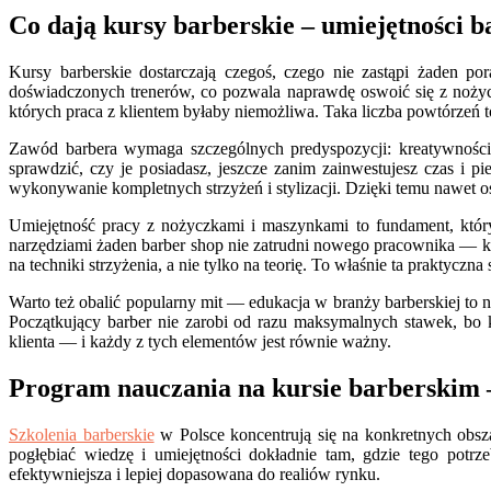
Co dają kursy barberskie – umiejętności b
Kursy barberskie dostarczają czegoś, czego nie zastąpi żaden p
doświadczonych trenerów, co pozwala naprawdę oswoić się z nożyc
których praca z klientem byłaby niemożliwa. Taka liczba powtórzeń 
Zawód barbera wymaga szczególnych predyspozycji: kreatywności 
sprawdzić, czy je posiadasz, jeszcze zanim zainwestujesz czas i 
wykonywanie kompletnych strzyżeń i stylizacji. Dzięki temu nawet 
Umiejętność pracy z nożyczkami i maszynkami to fundament, któr
narzędziami żaden barber shop nie zatrudni nowego pracownika — kl
na techniki strzyżenia, a nie tylko na teorię. To właśnie ta praktyczn
Warto też obalić popularny mit — edukacja w branży barberskiej to 
Początkujący barber nie zarobi od razu maksymalnych stawek, bo k
klienta — i każdy z tych elementów jest równie ważny.
Program nauczania na kursie barberskim – 
Szkolenia barberskie
w Polsce koncentrują się na konkretnych obsza
pogłębiać wiedzę i umiejętności dokładnie tam, gdzie tego potrze
efektywniejsza i lepiej dopasowana do realiów rynku.