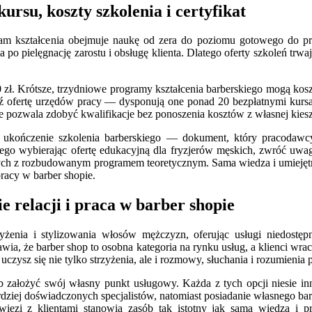
ursu, koszty szkolenia i certyfikat
am kształcenia obejmuje naukę od zera do poziomu gotowego do pra
po pielęgnację zarostu i obsługę klienta. Dlatego oferty szkoleń trwa
zł. Krótsze, trzydniowe programy kształcenia barberskiego mogą koszt
awdź ofertę urzędów pracy — dysponują one ponad 20 bezpłatnymi kurs
óre pozwala zdobyć kwalifikacje bez ponoszenia kosztów z własnej kiesz
y ukończenie szkolenia barberskiego — dokument, który pracodawcy
atego wybierając ofertę edukacyjną dla fryzjerów męskich, zwróć uw
cznych z rozbudowanym programem teoretycznym. Sama wiedza i umiejętn
racy w barber shopie.
 relacji i praca w barber shopie
zyżenia i stylizowania włosów mężczyzn, oferując usługi niedost
wia, że barber shop to osobna kategoria na rynku usług, a klienci wrac
czysz się nie tylko strzyżenia, ale i rozmowy, słuchania i rozumienia 
b założyć swój własny punkt usługowy. Każda z tych opcji niesie 
dziej doświadczonych specjalistów, natomiast posiadanie własnego ba
ięzi z klientami stanowią zasób tak istotny jak sama wiedza i pr