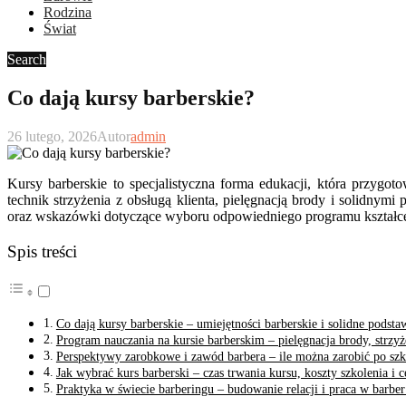
Rodzina
Świat
Search
Co dają kursy barberskie?
26 lutego, 2026
Autor
admin
Kursy barberskie to specjalistyczna forma edukacji, która przygot
technik strzyżenia z obsługą klienta, pielęgnacją brody i solidny
oraz wskazówki dotyczące wyboru odpowiedniego programu kształce
Spis treści
Co dają kursy barberskie – umiejętności barberskie i solidne podst
Program nauczania na kursie barberskim – pielęgnacja brody, strzyże
Perspektywy zarobkowe i zawód barbera – ile można zarobić po szk
Jak wybrać kurs barberski – czas trwania kursu, koszty szkolenia i c
Praktyka w świecie barberingu – budowanie relacji i praca w barber