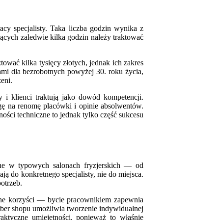
cy specjalisty. Taka liczba godzin wynika z
jących zaledwie kilka godzin należy traktować
ować kilka tysięcy złotych, jednak ich zakres
ami dla bezrobotnych powyżej 30. roku życia,
eni.
 i klienci traktują jako dowód kompetencji.
agę na renomę placówki i opinie absolwentów.
ości techniczne to jednak tylko część sukcesu
ępne w typowych salonach fryzjerskich — od
ają do konkretnego specjalisty, nie do miejsca.
potrzeb.
inne korzyści — bycie pracownikiem zapewnia
rber shopu umożliwia tworzenie indywidualnej
aktyczne umiejętności, ponieważ to właśnie