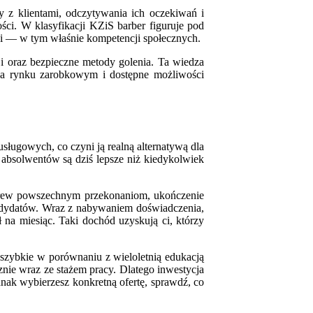
 z klientami, odczytywania ich oczekiwań i
gości. W klasyfikacji KZiS barber figuruje pod
ji — w tym właśnie kompetencji społecznych.
i oraz bezpieczne metody golenia. Ta wiedza
 na rynku zarobkowym i dostępne możliwości
ługowych, co czyni ją realną alternatywą dla
 absolwentów są dziś lepsze niż kiedykolwiek
Wbrew powszechnym przekonaniom, ukończenie
ndydatów. Wraz z nabywaniem doświadczenia,
na miesiąc. Taki dochód uzyskują ci, którzy
 szybkie w porównaniu z wieloletnią edukacją
znie wraz ze stażem pracy. Dlatego inwestycja
nak wybierzesz konkretną ofertę, sprawdź, co