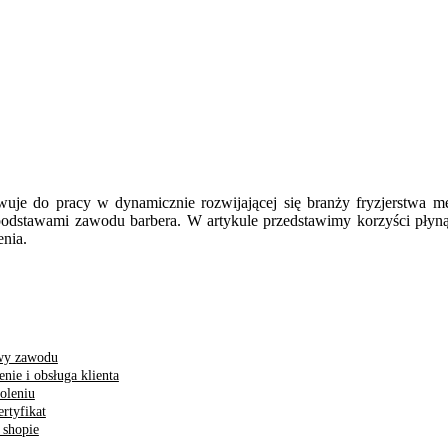
owuje do pracy w dynamicznie rozwijającej się branży fryzjerstwa m
mi podstawami zawodu barbera. W artykule przedstawimy korzyści płyn
nia.
awy zawodu
nie i obsługa klienta
oleniu
ertyfikat
 shopie