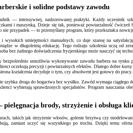
arberskie i solidne podstawy zawodu
oradnik — intensywnej, nadzorowanej praktyki. Każdy uczestnik s
zkami i maszynką. Dzieje się tak, ponieważ powtarzalność ćwiczeń 
to nie przypadek — to przemyślany program, który przekształca nowic
i wysokich umiejętności manualnych, co daje szansę na satysfakcj
pieniądze w długoletnią edukację. Tego rodzaju szkolenia uczą od z
osoba bez żadnego doświadczenia fryzjerskiego może nauczyć się tech
y bezpośrednio umożliwia wykonywanie zawodu barbera na rynku pr
ienci oczekują precyzji i powtarzalnych efektów. Dlatego dobre kurs
a strona kształcenia decyduje o tym, czy absolwent jest gotowy do pracy.
nie szybka droga do bogactwa bez wysiłku. Zawód wymaga ciągłego dos
lienci wybierają sprawdzonych specjalistów. Program nauczania obej
pielęgnacja brody, strzyżenie i obsługa kli
rach, takich jak strzyżenie włosów, golenie brzytwą czy modelowani
bują, zamiast uczyć się wszystkiego po trochu. Dzięki temu oferta