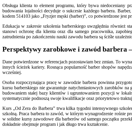
Obsługa klienta to element programu, który bywa niedoceniany p
budowania lojalności decyduje o sukcesie każdego barbera. Barber, k
kodem 514103 jako „Fryzjer męski (barber)”, co potwierdzone jest 
Edukacja w zakresie szkolenia barberskiego uwzględnia również st
stanowi ochronę dla klienta oraz dla samego pracownika, zapobie
zatrudnienia po zakończeniu nauki zawodu barbera są ściśle uzależ
Perspektywy zarobkowe i zawód barbera – 
Dane potwierdzone w referencjach pozostawiam bez zmian. To wynagro
innych ścieżek kariery. Rosnąca popularność barber shopów napędz
wcześniej.
Osoba rozpoczynająca pracę w zawodzie barbera powinna przygot
kursu barberskiego nie gwarantuje natychmiastowych zarobków na 
budowaniem stałej bazy klientów i ugruntowaniem pozycji w lokal
systematycznie podnoszą swoje kwalifikacje oraz priorytetowo traktują
Kurs „Od Zera do Barbera” trwa kilka tygodni intensywnego szkolen
szkolną. Praca barbera to zawód, w którym wynagrodzenie rośnie pro
w solidne kursy zawodowe dla barberów od samego początku przekład
dokładnie obejmuje program i jak długo trwa kształcenie.