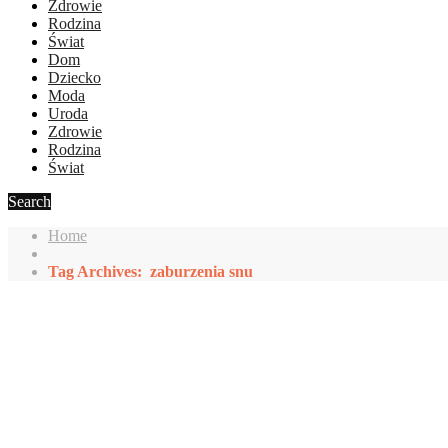
Zdrowie
Rodzina
Świat
Dom
Dziecko
Moda
Uroda
Zdrowie
Rodzina
Świat
Search
Home
Tag Archives: zaburzenia snu