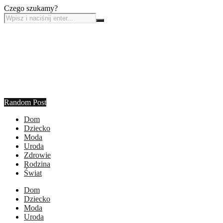
Czego szukamy?
Random Post
Dom
Dziecko
Moda
Uroda
Zdrowie
Rodzina
Świat
Dom
Dziecko
Moda
Uroda