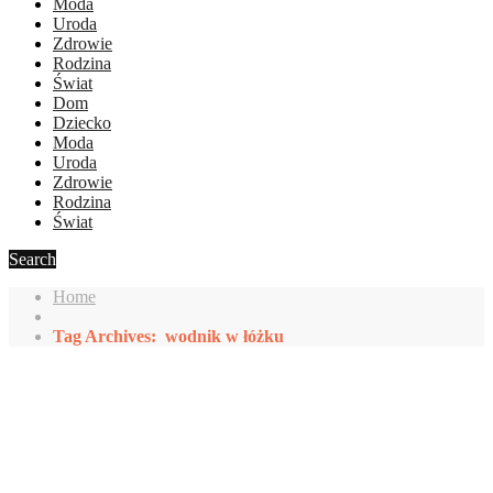
Moda
Uroda
Zdrowie
Rodzina
Świat
Dom
Dziecko
Moda
Uroda
Zdrowie
Rodzina
Świat
Search
Home
Tag Archives: wodnik w łóżku