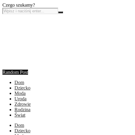
Czego szukamy?
Random Post
Dom
Dziecko
Moda
Uroda
Zdrowie
Rodzina
Świat
Dom
Dziecko