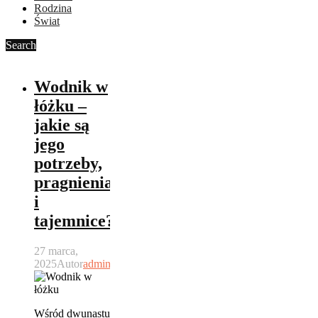
Rodzina
Świat
Search
Wodnik w
łóżku –
jakie są
jego
potrzeby,
pragnienia
i
tajemnice?
27 marca,
2025
Autor
admin
Wśród dwunastu