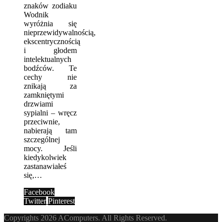
znaków zodiaku
Wodnik
wyróżnia się
nieprzewidywalnością,
ekscentrycznością
i głodem
intelektualnych
bodźców. Te
cechy nie
znikają za
zamkniętymi
drzwiami
sypialni – wręcz
przeciwnie,
nabierają tam
szczególnej
mocy. Jeśli
kiedykolwiek
zastanawiałeś
się,…
Facebook
Twitter
Pinterest
Copyrights 2026 AComputers. All Rights Reserved.