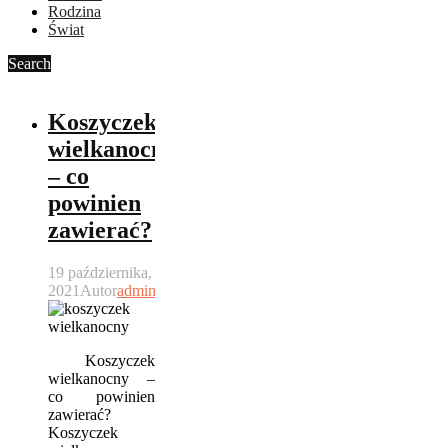
Rodzina
Świat
Search
Koszyczek
wielkanocny
– co
powinien
zawierać?
19 października,
2021
Autor
admin
Koszyczek
wielkanocny –
co powinien
zawierać?
Koszyczek