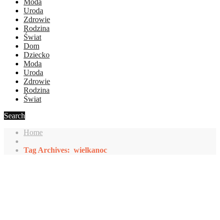
Moda
Uroda
Zdrowie
Rodzina
Świat
Dom
Dziecko
Moda
Uroda
Zdrowie
Rodzina
Świat
Search
Home
Tag Archives: wielkanoc