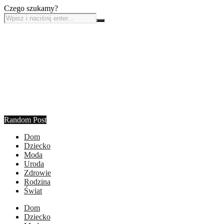
Czego szukamy?
Random Post
Dom
Dziecko
Moda
Uroda
Zdrowie
Rodzina
Świat
Dom
Dziecko