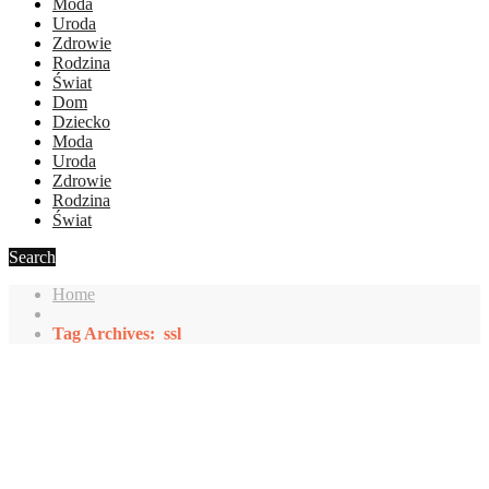
Moda
Uroda
Zdrowie
Rodzina
Świat
Dom
Dziecko
Moda
Uroda
Zdrowie
Rodzina
Świat
Search
Home
Tag Archives: ssl