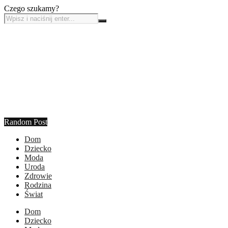
Czego szukamy?
Random Post
Dom
Dziecko
Moda
Uroda
Zdrowie
Rodzina
Świat
Dom
Dziecko