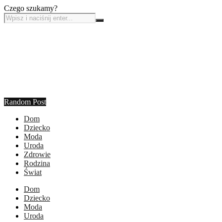
Czego szukamy?
Random Post
Dom
Dziecko
Moda
Uroda
Zdrowie
Rodzina
Świat
Dom
Dziecko
Moda
Uroda