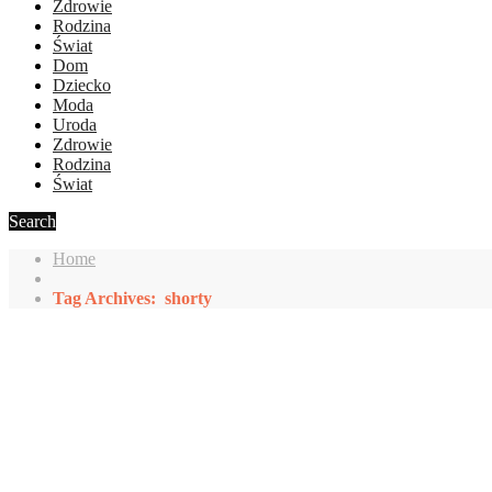
Zdrowie
Rodzina
Świat
Dom
Dziecko
Moda
Uroda
Zdrowie
Rodzina
Świat
Search
Home
Tag Archives: shorty