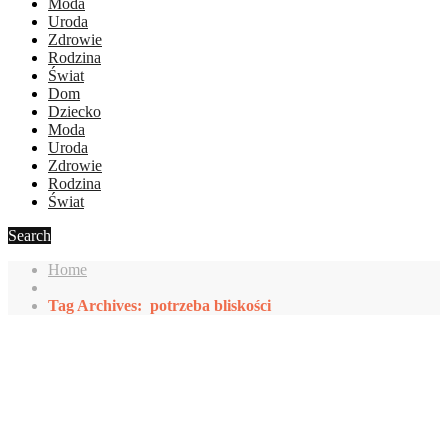
Moda
Uroda
Zdrowie
Rodzina
Świat
Dom
Dziecko
Moda
Uroda
Zdrowie
Rodzina
Świat
Search
Home
Tag Archives: potrzeba bliskości