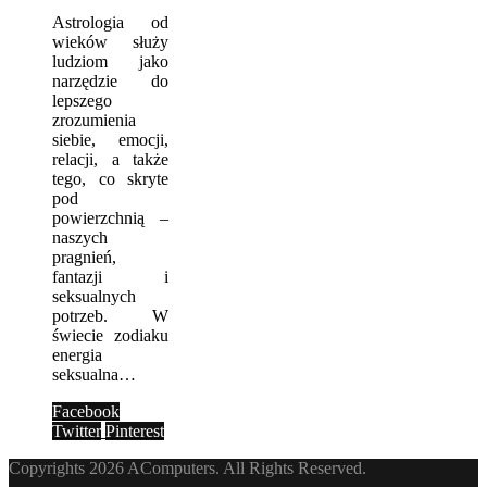
Astrologia od
wieków służy
ludziom jako
narzędzie do
lepszego
zrozumienia
siebie, emocji,
relacji, a także
tego, co skryte
pod
powierzchnią –
naszych
pragnień,
fantazji i
seksualnych
potrzeb. W
świecie zodiaku
energia
seksualna…
Facebook
Twitter
Pinterest
Copyrights 2026 AComputers. All Rights Reserved.