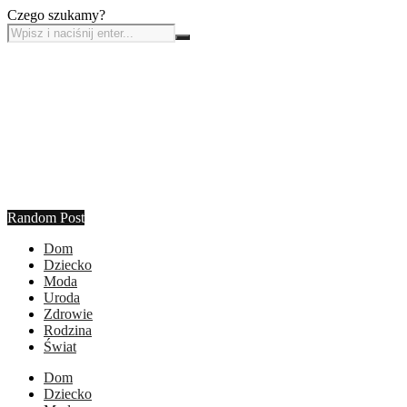
Czego szukamy?
Random Post
Dom
Dziecko
Moda
Uroda
Zdrowie
Rodzina
Świat
Dom
Dziecko