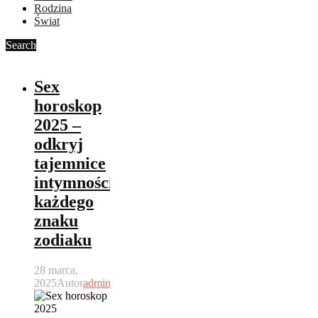
Rodzina
Świat
Search
Sex
horoskop
2025 –
odkryj
tajemnice
intymności
każdego
znaku
zodiaku
28 marca,
2025
Autor
admin