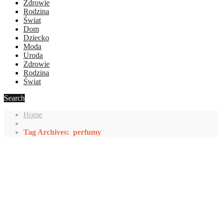
Zdrowie
Rodzina
Świat
Dom
Dziecko
Moda
Uroda
Zdrowie
Rodzina
Świat
Search
Home
Tag Archives: perfumy