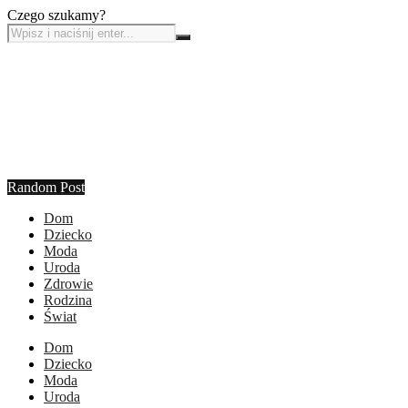
Czego szukamy?
Random Post
Dom
Dziecko
Moda
Uroda
Zdrowie
Rodzina
Świat
Dom
Dziecko
Moda
Uroda