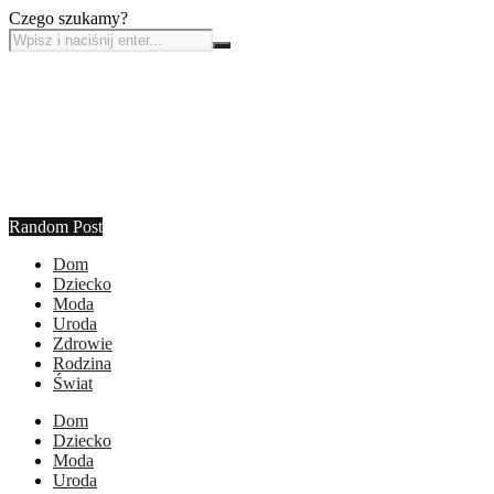
Czego szukamy?
Random Post
Dom
Dziecko
Moda
Uroda
Zdrowie
Rodzina
Świat
Dom
Dziecko
Moda
Uroda