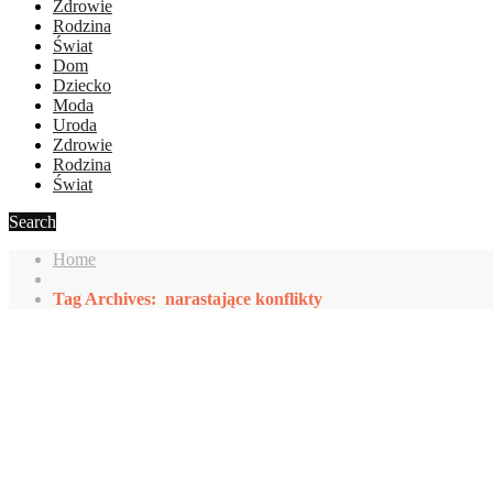
Zdrowie
Rodzina
Świat
Dom
Dziecko
Moda
Uroda
Zdrowie
Rodzina
Świat
Search
Home
Tag Archives: narastające konflikty