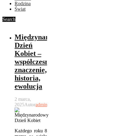
Rodzina
Świat
Search
Międzynarodowy
Dzień
Kobiet –
współczesne
znaczenie,
historia,
ewolucja
2 marca,
2025
Autor
admin
Każdego roku 8