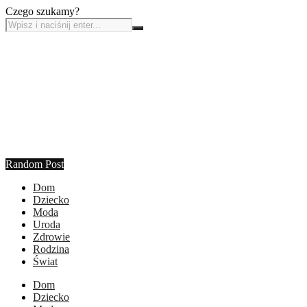
Czego szukamy?
Random Post
Dom
Dziecko
Moda
Uroda
Zdrowie
Rodzina
Świat
Dom
Dziecko