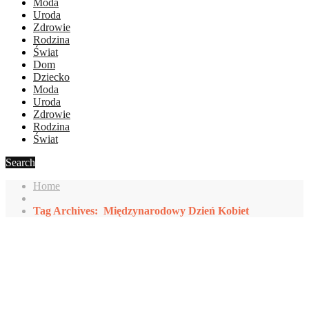
Moda
Uroda
Zdrowie
Rodzina
Świat
Dom
Dziecko
Moda
Uroda
Zdrowie
Rodzina
Świat
Search
Home
Tag Archives: Międzynarodowy Dzień Kobiet