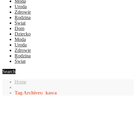
Moda
Uroda
Zdrowie
Rodzina
Świat
Dom
Dziecko
Moda
Uroda
Zdrowie
Rodzina
Świat
Search
Home
Tag Archives: kawa