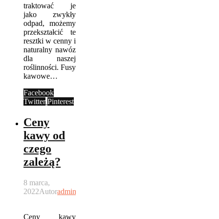
traktować je
jako zwykły
odpad, możemy
przekształcić te
resztki w cenny i
naturalny nawóz
dla naszej
roślinności. Fusy
kawowe…
Facebook
Twitter
Pinterest
Ceny
kawy od
czego
zależą?
8 marca,
2022
Autor
admin
Ceny kawy