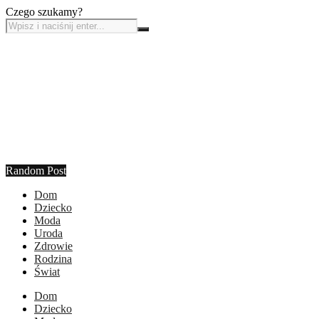
Czego szukamy?
Random Post
Dom
Dziecko
Moda
Uroda
Zdrowie
Rodzina
Świat
Dom
Dziecko