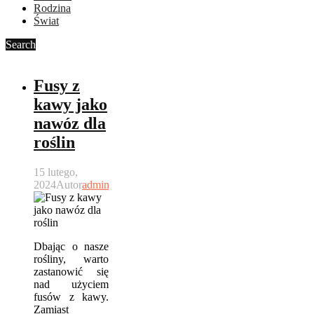
Rodzina
Świat
Search
Fusy z
kawy jako
nawóz dla
roślin
15 lutego,
2024
Autor
admin
Dbając o nasze
rośliny, warto
zastanowić się
nad użyciem
fusów z kawy.
Zamiast