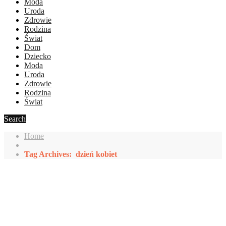
Moda
Uroda
Zdrowie
Rodzina
Świat
Dom
Dziecko
Moda
Uroda
Zdrowie
Rodzina
Świat
Search
Home
Tag Archives: dzień kobiet