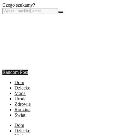
Czego szukamy?
Random Post
Dom
Dziecko
Moda
Uroda
Zdrowie
Rodzina
Świat
Dom
Dziecko