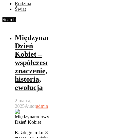
Rodzina
Świat
Search
Międzynarodowy
Dzień
Kobiet –
współczesne
znaczenie,
historia,
ewolucja
2 marca,
2025
Autor
admin
Każdego roku 8