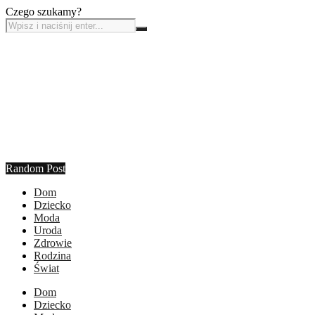
Czego szukamy?
Random Post
Dom
Dziecko
Moda
Uroda
Zdrowie
Rodzina
Świat
Dom
Dziecko