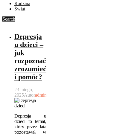
Rodzina
Świat
Search
Depresja
u dzieci –
jak
rozpoznać,
zrozumieć
i pomóc?
23 lutego,
2025
Autor
admin
Depresja u
dzieci to temat,
który przez lata
pozostawał w