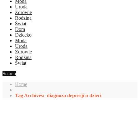
Moda
Uroda
Zdrowie
Rodzina
Świat
Dom
Dziecko
Moda
Uroda
Zdrowie
Rodzina
Świat
Search
Home
Tag Archives: diagnoza depresji u dzieci