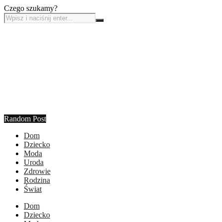
Czego szukamy?
Random Post
Dom
Dziecko
Moda
Uroda
Zdrowie
Rodzina
Świat
Dom
Dziecko