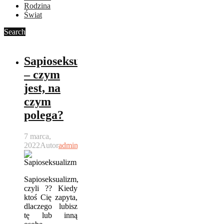
Rodzina
Świat
Search
Sapioseksualizm
– czym
jest, na
czym
polega?
7 marca,
2022
Autor
admin
Sapioseksualizm,
czyli ?? Kiedy
ktoś Cię zapyta,
dlaczego lubisz
tę lub inną