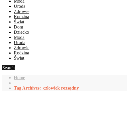
Moda
Uroda
Zdrowie
Rodzina
Świat
Dom
Dziecko
Moda
Uroda
Zdrowie
Rodzina
Świat
Search
Home
Tag Archives: człowiek rozsądny