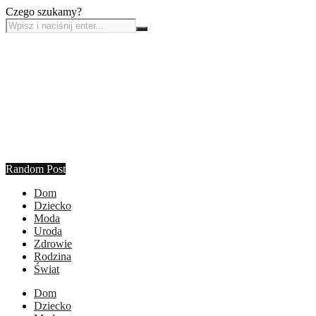
Czego szukamy?
Random Post
Dom
Dziecko
Moda
Uroda
Zdrowie
Rodzina
Świat
Dom
Dziecko