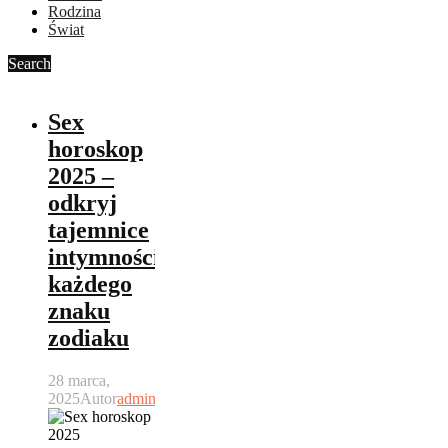
Rodzina
Świat
Search
Sex
horoskop
2025 –
odkryj
tajemnice
intymności
każdego
znaku
zodiaku
28 marca,
2025
Autor
admin