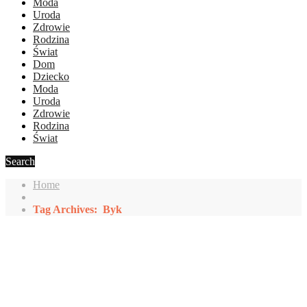
Moda
Uroda
Zdrowie
Rodzina
Świat
Dom
Dziecko
Moda
Uroda
Zdrowie
Rodzina
Świat
Search
Home
Tag Archives: Byk