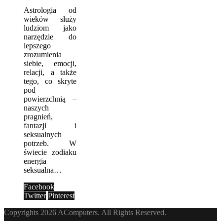
Astrologia od
wieków służy
ludziom jako
narzędzie do
lepszego
zrozumienia
siebie, emocji,
relacji, a także
tego, co skryte
pod
powierzchnią –
naszych
pragnień,
fantazji i
seksualnych
potrzeb. W
świecie zodiaku
energia
seksualna…
Facebook
Twitter
Pinterest
Copyrights 2026 AComputers. All Rights Reserved.