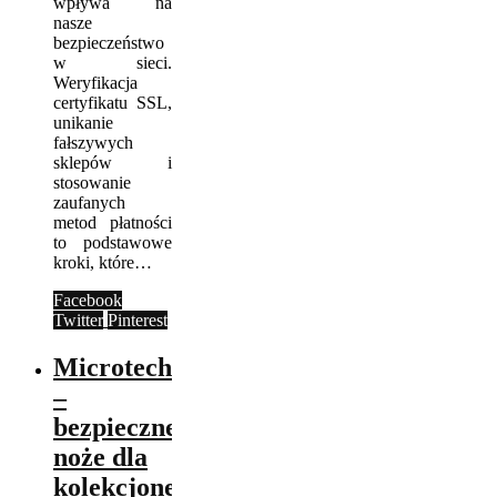
wpływa na
nasze
bezpieczeństwo
w sieci.
Weryfikacja
certyfikatu SSL,
unikanie
fałszywych
sklepów i
stosowanie
zaufanych
metod płatności
to podstawowe
kroki, które…
Facebook
Twitter
Pinterest
Microtech
–
bezpieczne
noże dla
kolekcjonera