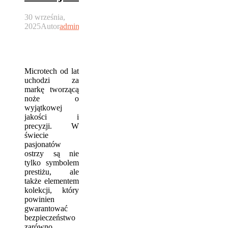
30 września,
2025
Autor
admin
Microtech od lat
uchodzi za
markę tworzącą
noże o
wyjątkowej
jakości i
precyzji. W
świecie
pasjonatów
ostrzy są nie
tylko symbolem
prestiżu, ale
także elementem
kolekcji, który
powinien
gwarantować
bezpieczeństwo
zarówno