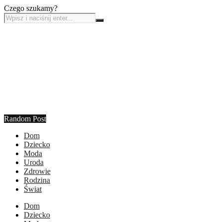
Czego szukamy?
Random Post
Dom
Dziecko
Moda
Uroda
Zdrowie
Rodzina
Świat
Dom
Dziecko