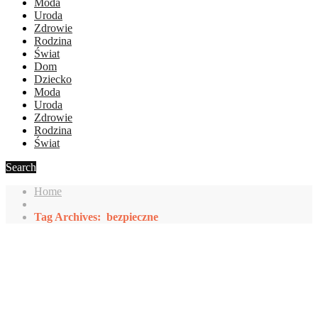
Moda
Uroda
Zdrowie
Rodzina
Świat
Dom
Dziecko
Moda
Uroda
Zdrowie
Rodzina
Świat
Search
Home
Tag Archives: bezpieczne