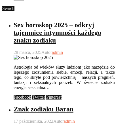
Search
Sex horoskop 2025 – odkryj
tajemnice intymności każdego
znaku zodiaku
28 marca, 2025
Autor
admin
Astrologia od wieków służy ludziom jako narzędzie do
lepszego zrozumienia siebie, emocji, relacji, a także
tego, co skryte pod powierzchnią – naszych pragnień,
fantazji i seksualnych potrzeb. W świecie zodiaku
energia seksualna…
Facebook
Twitter
Pinterest
Znak zodiaku Baran
17 października, 2022
Autor
admin