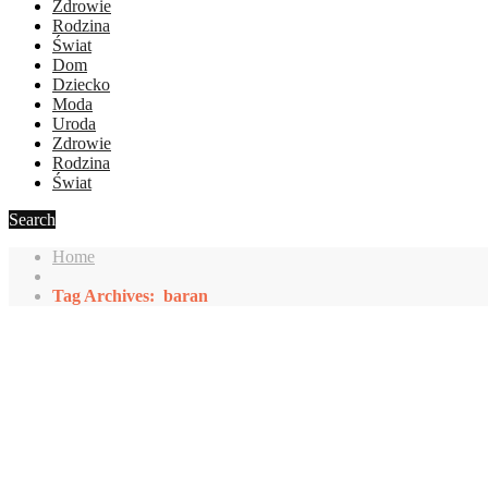
Zdrowie
Rodzina
Świat
Dom
Dziecko
Moda
Uroda
Zdrowie
Rodzina
Świat
Search
Home
Tag Archives: baran