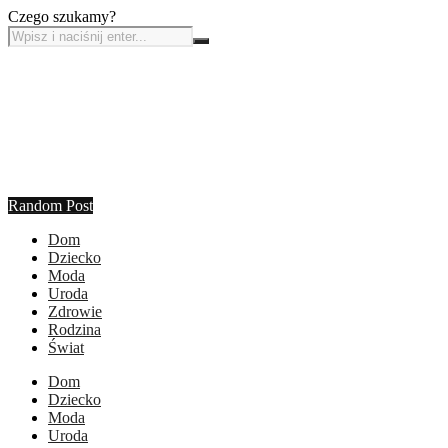
Czego szukamy?
Random Post
Dom
Dziecko
Moda
Uroda
Zdrowie
Rodzina
Świat
Dom
Dziecko
Moda
Uroda