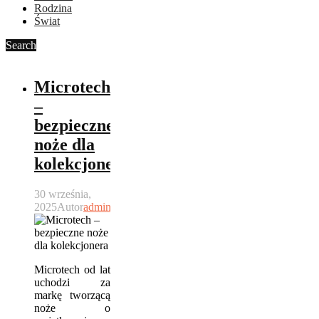
Rodzina
Świat
Search
Microtech
–
bezpieczne
noże dla
kolekcjonera
30 września,
2025
Autor
admin
Microtech od lat
uchodzi za
markę tworzącą
noże o