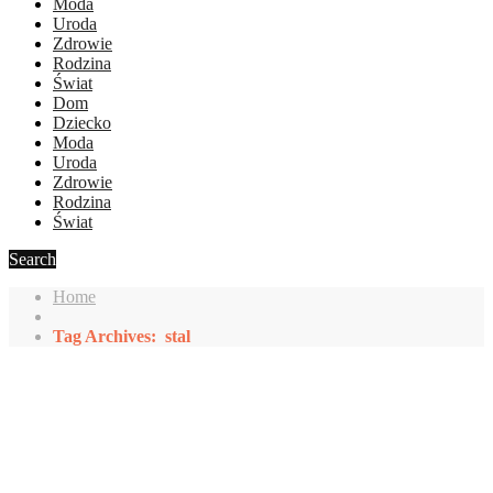
Moda
Uroda
Zdrowie
Rodzina
Świat
Dom
Dziecko
Moda
Uroda
Zdrowie
Rodzina
Świat
Search
Home
Tag Archives: stal