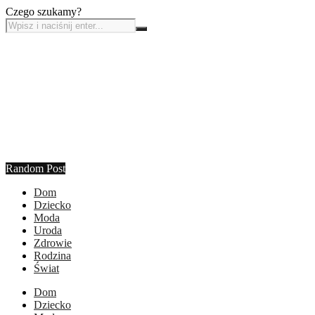
Czego szukamy?
Random Post
Dom
Dziecko
Moda
Uroda
Zdrowie
Rodzina
Świat
Dom
Dziecko