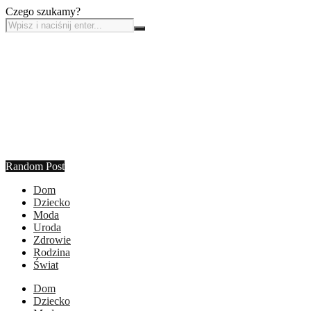
Czego szukamy?
Random Post
Dom
Dziecko
Moda
Uroda
Zdrowie
Rodzina
Świat
Dom
Dziecko