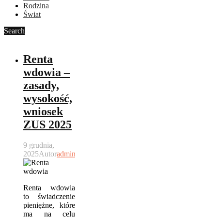
Rodzina
Świat
Search
Renta
wdowia –
zasady,
wysokość,
wniosek
ZUS 2025
9 grudnia,
2025
Autor
admin
Renta wdowia
to świadczenie
pieniężne, które
ma na celu