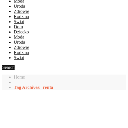
Moda
Uroda
Zdrowie
Rodzina
Świat
Dom
Dziecko
Moda
Uroda
Zdrowie
Rodzina
Świat
Search
Home
Tag Archives: renta