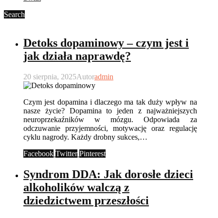
Search
Detoks dopaminowy – czym jest i
jak działa naprawdę?
20 sierpnia, 2025
Autor
admin
Czym jest dopamina i dlaczego ma tak duży wpływ na
nasze życie? Dopamina to jeden z najważniejszych
neuroprzekaźników w mózgu. Odpowiada za
odczuwanie przyjemności, motywację oraz regulację
cyklu nagrody. Każdy drobny sukces,…
Facebook
Twitter
Pinterest
Syndrom DDA: Jak dorosłe dzieci
alkoholików walczą z
dziedzictwem przeszłości