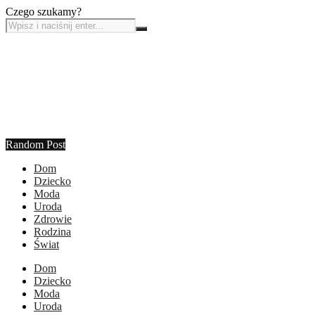
Czego szukamy?
Random Post
Dom
Dziecko
Moda
Uroda
Zdrowie
Rodzina
Świat
Dom
Dziecko
Moda
Uroda