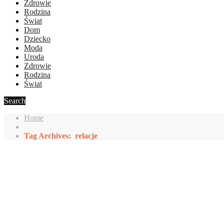
Zdrowie
Rodzina
Świat
Dom
Dziecko
Moda
Uroda
Zdrowie
Rodzina
Świat
Search
Home
Tag Archives: relacje