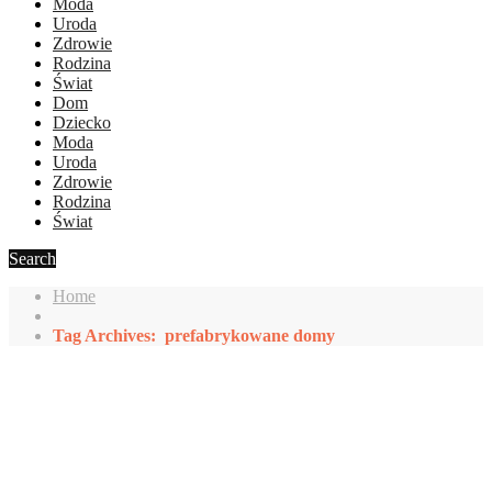
Moda
Uroda
Zdrowie
Rodzina
Świat
Dom
Dziecko
Moda
Uroda
Zdrowie
Rodzina
Świat
Search
Home
Tag Archives: prefabrykowane domy