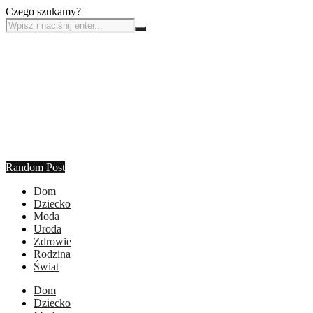
Czego szukamy?
Random Post
Dom
Dziecko
Moda
Uroda
Zdrowie
Rodzina
Świat
Dom
Dziecko