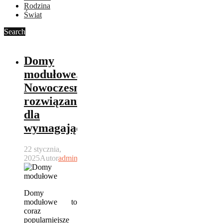
Rodzina
Świat
Search
Domy
modułowe.
Nowoczesne
rozwiązanie
dla
wymagających
22 stycznia,
2025
Autor
admin
Domy
modułowe to
coraz
popularniejsze