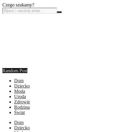
Czego szukamy?
Random Post
Dom
Dziecko
Moda
Uroda
Zdrowie
Rodzina
Świat
Dom
Dziecko