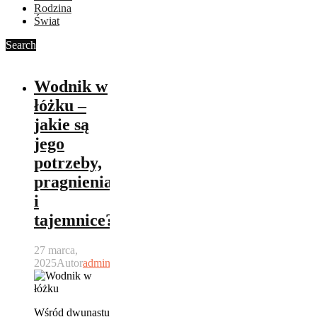
Rodzina
Świat
Search
Wodnik w
łóżku –
jakie są
jego
potrzeby,
pragnienia
i
tajemnice?
27 marca,
2025
Autor
admin
Wśród dwunastu