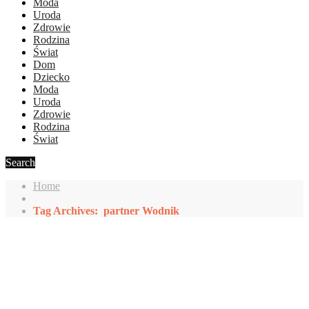
Moda
Uroda
Zdrowie
Rodzina
Świat
Dom
Dziecko
Moda
Uroda
Zdrowie
Rodzina
Świat
Search
Home
Tag Archives: partner Wodnik