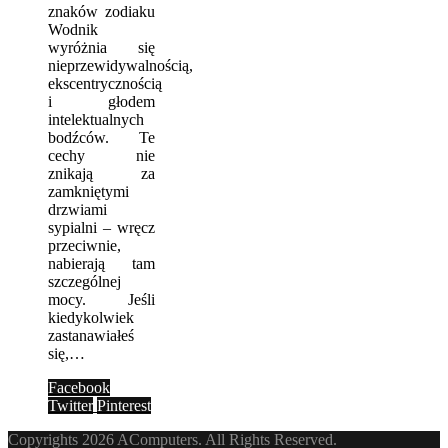
znaków zodiaku
Wodnik
wyróżnia się
nieprzewidywalnością,
ekscentrycznością
i głodem
intelektualnych
bodźców. Te
cechy nie
znikają za
zamkniętymi
drzwiami
sypialni – wręcz
przeciwnie,
nabierają tam
szczególnej
mocy. Jeśli
kiedykolwiek
zastanawiałeś
się,…
Facebook
Twitter
Pinterest
Copyrights 2026 AComputers. All Rights Reserved.