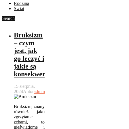
Rodzina
Świat
Search
Bruksizm
– czym
jest, jak
go leczyć i
jakie są
konsekwencje?
15 sierpnia,
2024
Autor
admin
Bruksizm, znany
również jako
zgrzytanie
zębami, to
nieświadome i