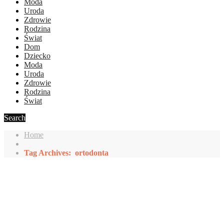
Moda
Uroda
Zdrowie
Rodzina
Świat
Dom
Dziecko
Moda
Uroda
Zdrowie
Rodzina
Świat
Search
Home
Tag Archives: ortodonta