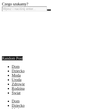
Czego szukamy?
Random Post
Dom
Dziecko
Moda
Uroda
Zdrowie
Rodzina
Świat
Dom
Dziecko