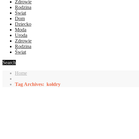
Zdrowie
Rodzina
Świat
Dom
Dziecko
Moda
Uroda
Zdrowie
Rodzina
Świat
Search
Home
Tag Archives: kołdry