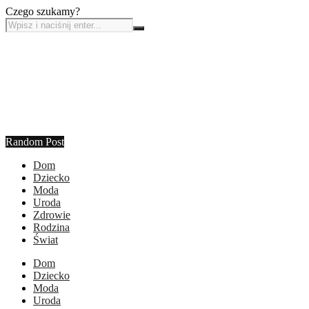
Czego szukamy?
Random Post
Dom
Dziecko
Moda
Uroda
Zdrowie
Rodzina
Świat
Dom
Dziecko
Moda
Uroda