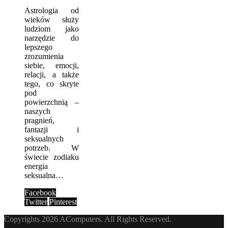
Astrologia od
wieków służy
ludziom jako
narzędzie do
lepszego
zrozumienia
siebie, emocji,
relacji, a także
tego, co skryte
pod
powierzchnią –
naszych
pragnień,
fantazji i
seksualnych
potrzeb. W
świecie zodiaku
energia
seksualna…
Facebook
Twitter
Pinterest
Copyrights 2026 AComputers. All Rights Reserved.