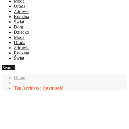
Moda
Uroda
Zdrowie
Rodzina
Świat
Dom
Dziecko
Moda
Uroda
Zdrowie
Rodzina
Świat
Search
Home
Tag Archives: intymność