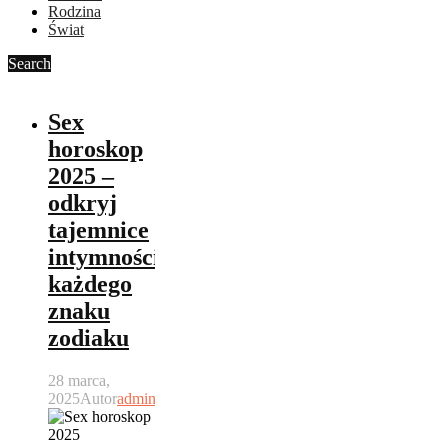
Rodzina
Świat
Search
Sex
horoskop
2025 –
odkryj
tajemnice
intymności
każdego
znaku
zodiaku
28 marca,
2025
Autor
admin