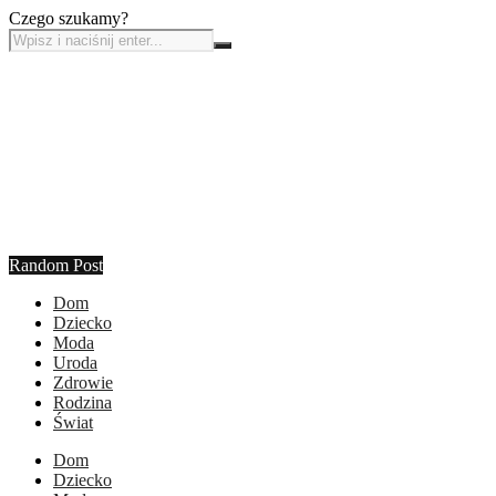
Czego szukamy?
Random Post
Dom
Dziecko
Moda
Uroda
Zdrowie
Rodzina
Świat
Dom
Dziecko