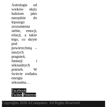
Astrologia od
wieków służy
ludziom jako
narzędzie do
lepszego
zrozumienia
siebie, emocji,
relacji, a także
tego, co skryte
pod
powierzchnią –
naszych
pragnień,
fantazji i
seksualnych
potrzeb. W
świecie zodiaku
energia
seksualna…
Facebook
Twitter
Pinterest
Copyrights 2026 AComputers. All Rights Reserved.