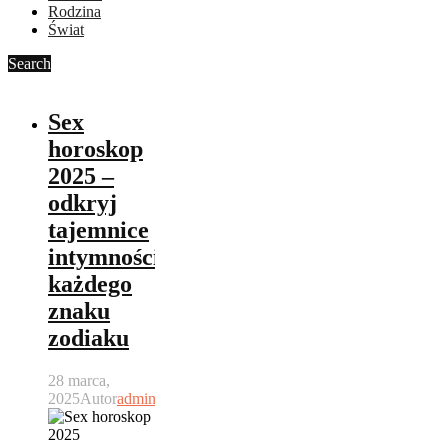
Rodzina
Świat
Search
Sex
horoskop
2025 –
odkryj
tajemnice
intymności
każdego
znaku
zodiaku
28 marca,
2025
Autor
admin