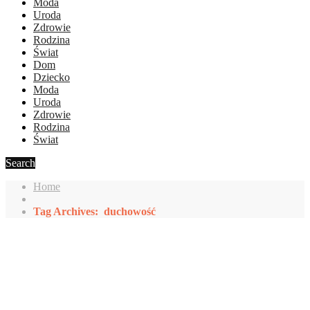
Moda
Uroda
Zdrowie
Rodzina
Świat
Dom
Dziecko
Moda
Uroda
Zdrowie
Rodzina
Świat
Search
Home
Tag Archives: duchowość