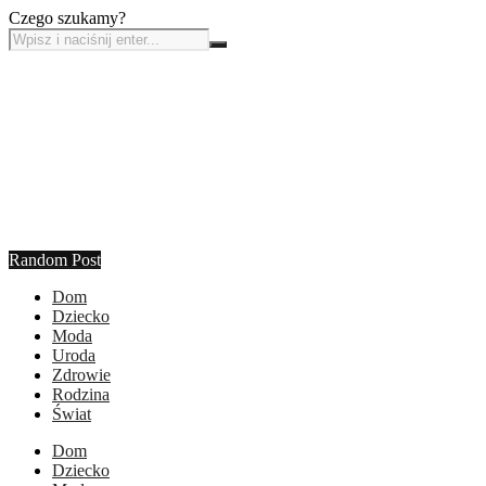
Czego szukamy?
Random Post
Dom
Dziecko
Moda
Uroda
Zdrowie
Rodzina
Świat
Dom
Dziecko