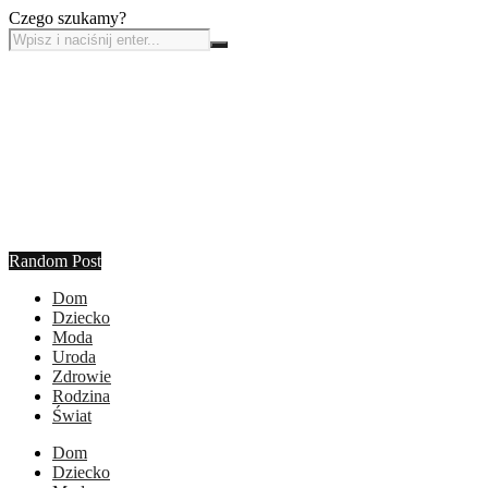
Czego szukamy?
Random Post
Dom
Dziecko
Moda
Uroda
Zdrowie
Rodzina
Świat
Dom
Dziecko