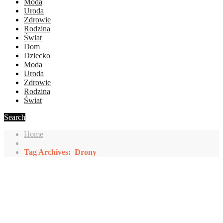
Moda
Uroda
Zdrowie
Rodzina
Świat
Dom
Dziecko
Moda
Uroda
Zdrowie
Rodzina
Świat
Search
Home
Tag Archives: Drony