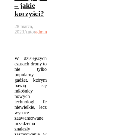
– jakie
korzyści?
28 marca,
2023
Autor
admin
W dzisiejszych
czasach drony to
nie tylko
popularny
gadżet, którym
bawią się
miłośnicy
nowych
technologii. Te
niewielkie, lecz
wysoce
zaawansowane
urządzenia
znalazły
zastosowanie w