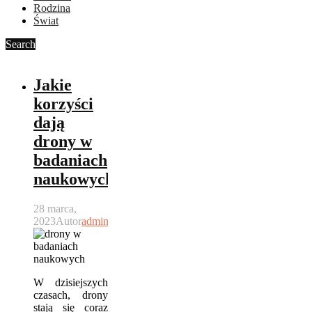
Rodzina
Świat
Search
Jakie
korzyści
dają
drony w
badaniach
naukowych?
28 marca,
2023
Autor
admin
W dzisiejszych
czasach, drony
stają się coraz