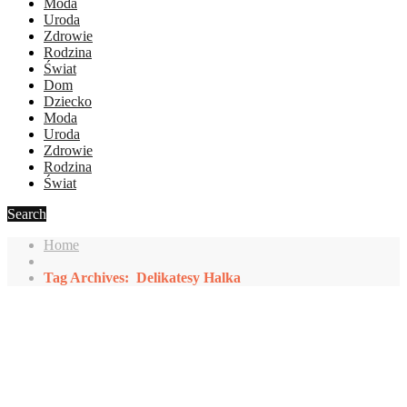
Moda
Uroda
Zdrowie
Rodzina
Świat
Dom
Dziecko
Moda
Uroda
Zdrowie
Rodzina
Świat
Search
Home
Tag Archives: Delikatesy Halka