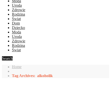
Moda
Uroda
Zdrowie
Rodzina
Świat
Dom
Dziecko
Moda
Uroda
Zdrowie
Rodzina
Świat
Search
Home
Tag Archives: alkoholik