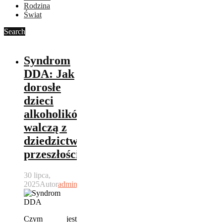
Rodzina
Świat
Search
Syndrom
DDA: Jak
dorosłe
dzieci
alkoholików
walczą z
dziedzictwem
przeszłości
30 lipca,
2025
Autor
admin
Czym jest