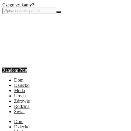
Czego szukamy?
Random Post
Dom
Dziecko
Moda
Uroda
Zdrowie
Rodzina
Świat
Dom
Dziecko